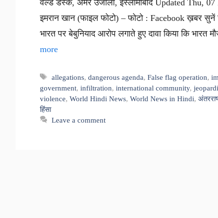
वर्ल्ड डेस्क, अमर उजाला, इस्लामाबाद Updated Thu, 0
इमरान खान (फाइल फोटो) – फोटो : Facebook ख़बर सुनें ख़
भारत पर बेबुनियाद आरोप लगाते हुए दावा किया कि भारत म
more
Tags
allegations
,
dangerous agenda
,
False flag operation
,
i
government
,
infiltration
,
international community
,
jeopard
violence
,
World Hindi News
,
World News in Hindi
,
अंतरराष
हिंसा
Leave a comment