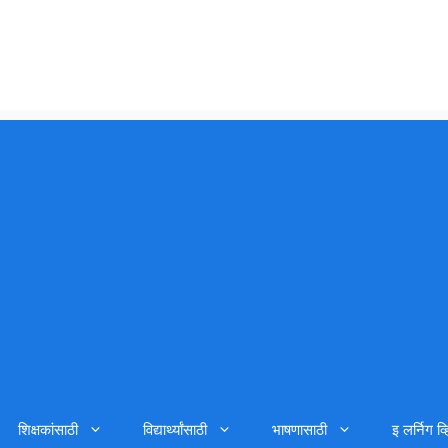
शिक्षकांसाठी
विद्यार्थ्यांसाठी
भाषणासाठी
इ लर्निग व