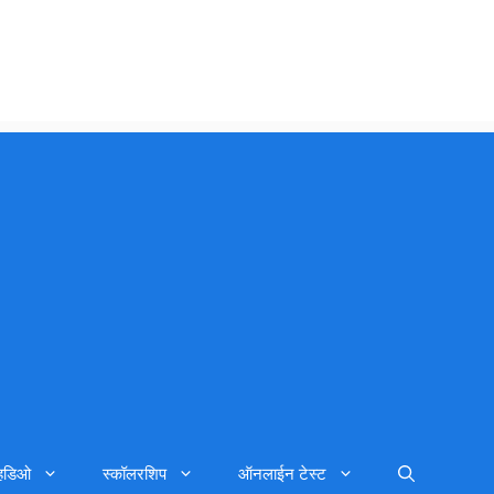
्हिडिओ
स्कॉलरशिप
ऑनलाईन टेस्ट