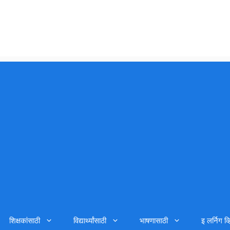
शिक्षकांसाठी
विद्यार्थ्यांसाठी
भाषणासाठी
इ लर्निग व