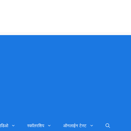
्हिडिओ
स्कॉलरशिप
ऑनलाईन टेस्ट