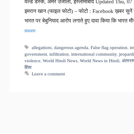
वर्ल्ड डेस्क, अमर उजाला, इस्लामाबाद Updated Thu, 0
इमरान खान (फाइल फोटो) – फोटो : Facebook ख़बर सुनें ख़
भारत पर बेबुनियाद आरोप लगाते हुए दावा किया कि भारत म
more
Tags
allegations
,
dangerous agenda
,
False flag operation
,
i
government
,
infiltration
,
international community
,
jeopard
violence
,
World Hindi News
,
World News in Hindi
,
अंतरराष
हिंसा
Leave a comment