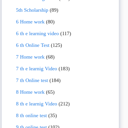
5th Scholarship
(89)
6 Home work
(80)
6 th e learning video
(117)
6 th Online Test
(125)
7 Home work
(68)
7 th e learnig Video
(183)
7 th Online test
(184)
8 Home work
(65)
8 th e learnig Video
(212)
8 th online test
(35)
9 th online test
(102)