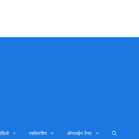
्हिडिओ
स्कॉलरशिप
ऑनलाईन टेस्ट