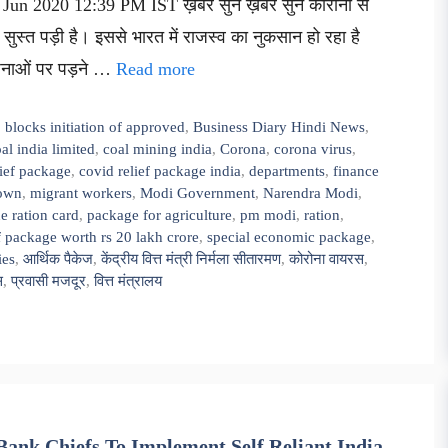
Jun 2020 12:39 PM IST ख़बर सुनें ख़बर सुनें कोरोना से
ी सुस्त पड़ी है। इससे भारत में राजस्व का नुकसान हो रहा है
जनाओं पर पड़ने …
Read more
,
blocks initiation of approved
,
Business Diary Hindi News
,
al india limited
,
coal mining india
,
Corona
,
corona virus
,
ief package
,
covid relief package india
,
departments
,
finance
own
,
migrant workers
,
Modi Government
,
Narendra Modi
,
e ration card
,
package for agriculture
,
pm modi
,
ration
,
ef package worth rs 20 lakh crore
,
special economic package
,
ies
,
आर्थिक पैकेज
,
केंद्रीय वित्त मंत्री निर्मला सीतारमण
,
कोरोना वायरस
,
स
,
प्रवासी मजदूर
,
वित्त मंत्रालय
ank Chiefs To Implement Self Reliant India