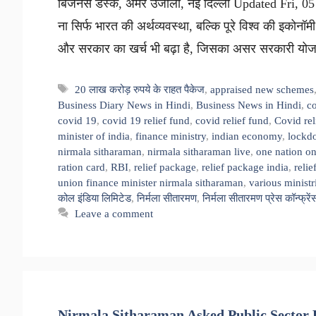
बिजनेस डेस्क, अमर उजाला, नई दिल्ली Updated Fri, 05 
ना सिर्फ भारत की अर्थव्यवस्था, बल्कि पूरे विश्व की इकोनॉम
और सरकार का खर्च भी बढ़ा है, जिसका असर सरकारी यो
Tags
20 लाख करोड़ रुपये के राहत पैकेज
,
appraised new schemes
Business Diary News in Hindi
,
Business News in Hindi
,
co
covid 19
,
covid 19 relief fund
,
covid relief fund
,
Covid rel
minister of india
,
finance ministry
,
indian economy
,
lockd
nirmala sitharaman
,
nirmala sitharaman live
,
one nation on
ration card
,
RBI
,
relief package
,
relief package india
,
reli
union finance minister nirmala sitharaman
,
various ministr
कोल इंडिया लिमिटेड
,
निर्मला सीतारमण
,
निर्मला सीतारमण प्रेस कॉन्फ्रें
Leave a comment
Nirmala Sitharaman Asked Public Sector B