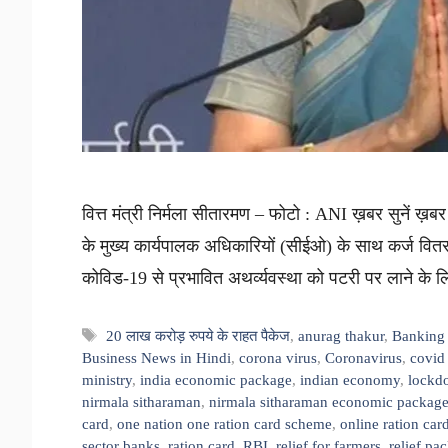
वित्त मंत्री निर्मला सीतारमण – फोटो : ANI ख़बर सुनें ख़बर सुन
के मुख्य कार्यपालक अधिकारियों (सीईओ) के साथ कर्ज वितरण 
कोविड-19 से प्रभावित अथर्व्यवस्था को पटरी पर लाने के 
Tags
20 लाख करोड़ रुपये के राहत पैकेज
,
anurag thakur
,
Banking
Business News in Hindi
,
corona virus
,
Coronavirus
,
covid
ministry
,
india economic package
,
indian economy
,
lockd
nirmala sitharaman
,
nirmala sitharaman economic packag
card
,
one nation one ration card scheme
,
online ration car
sector banks
,
ration card
,
RBI
,
relief for farmers
,
relief pa