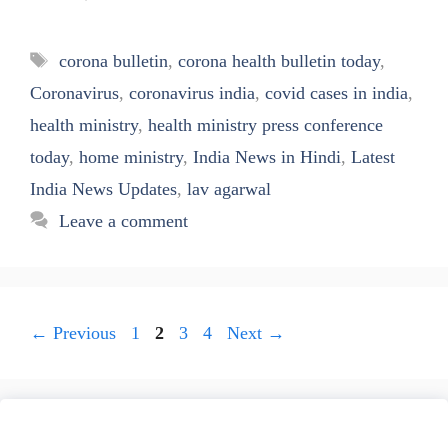
Tags
corona bulletin
,
corona health bulletin today
,
Coronavirus
,
coronavirus india
,
covid cases in india
,
health ministry
,
health ministry press conference
today
,
home ministry
,
India News in Hindi
,
Latest
India News Updates
,
lav agarwal
Leave a comment
Page
Page
Page
Page
←
Previous
1
2
3
4
Next
→