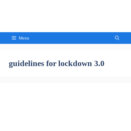
Skip
to
Sandeep Waghmore
content
Menu
guidelines for lockdown 3.0