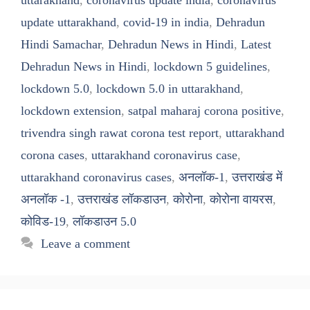
update uttarakhand
,
covid-19 in india
,
Dehradun
Hindi Samachar
,
Dehradun News in Hindi
,
Latest
Dehradun News in Hindi
,
lockdown 5 guidelines
,
lockdown 5.0
,
lockdown 5.0 in uttarakhand
,
lockdown extension
,
satpal maharaj corona positive
,
trivendra singh rawat corona test report
,
uttarakhand
corona cases
,
uttarakhand coronavirus case
,
uttarakhand coronavirus cases
,
अनलॉक-1
,
उत्तराखंड में
अनलॉक -1
,
उत्तराखंड लॉकडाउन
,
कोरोना
,
कोरोना वायरस
,
कोविड-19
,
लॉकडाउन 5.0
Leave a comment