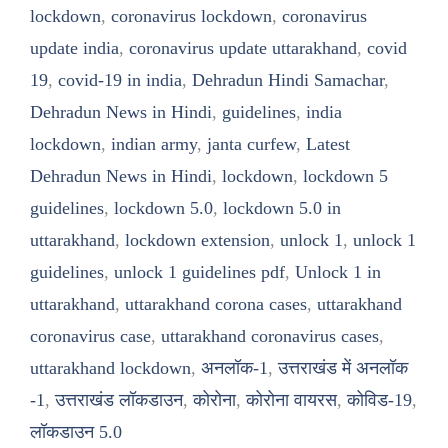
lockdown
,
coronavirus lockdown
,
coronavirus
update india
,
coronavirus update uttarakhand
,
covid
19
,
covid-19 in india
,
Dehradun Hindi Samachar
,
Dehradun News in Hindi
,
guidelines
,
india
lockdown
,
indian army
,
janta curfew
,
Latest
Dehradun News in Hindi
,
lockdown
,
lockdown 5
guidelines
,
lockdown 5.0
,
lockdown 5.0 in
uttarakhand
,
lockdown extension
,
unlock 1
,
unlock 1
guidelines
,
unlock 1 guidelines pdf
,
Unlock 1 in
uttarakhand
,
uttarakhand corona cases
,
uttarakhand
coronavirus case
,
uttarakhand coronavirus cases
,
uttarakhand lockdown
,
अनलॉक-1
,
उत्तराखंड में अनलॉक
-1
,
उत्तराखंड लॉकडाउन
,
कोरोना
,
कोरोना वायरस
,
कोविड-19
,
लॉकडाउन 5.0