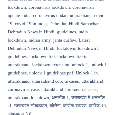
lockdown
,
coronavirus lockdown
,
coronavirus
update india
,
coronavirus update uttarakhand
,
covid
19
,
covid-19 in india
,
Dehradun Hindi Samachar
,
Dehradun News in Hindi
,
guidelines
,
india
lockdown
,
indian army
,
janta curfew
,
Latest
Dehradun News in Hindi
,
lockdown
,
lockdown 5
guidelines
,
lockdown 5.0
,
lockdown 5.0 in
uttarakhand
,
lockdown extension
,
unlock 1
,
unlock 1
guidelines
,
unlock 1 guidelines pdf
,
Unlock 1 in
uttarakhand
,
uttarakhand corona cases
,
uttarakhand
coronavirus case
,
uttarakhand coronavirus cases
,
uttarakhand lockdown
,
अनलॉक-1
,
उत्तराखंड में अनलॉक
-1
,
उत्तराखंड लॉकडाउन
,
कोरोना
,
कोरोना वायरस
,
कोविड-19
,
लॉकडाउन 5.0