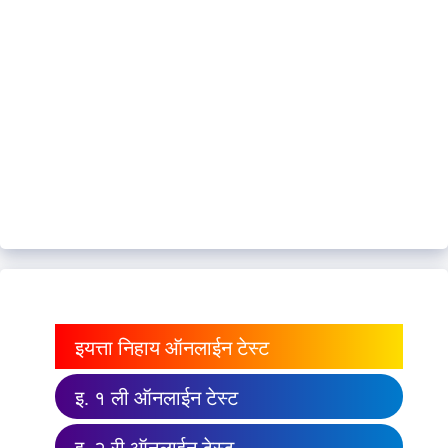
इयत्ता निहाय ऑनलाईन टेस्ट
इ. १ ली ऑनलाईन टेस्ट
इ. २ री ऑनलाईन टेस्ट