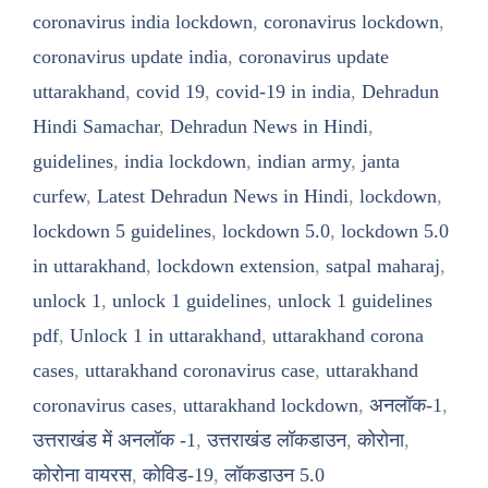
coronavirus india lockdown
,
coronavirus lockdown
,
coronavirus update india
,
coronavirus update
uttarakhand
,
covid 19
,
covid-19 in india
,
Dehradun
Hindi Samachar
,
Dehradun News in Hindi
,
guidelines
,
india lockdown
,
indian army
,
janta
curfew
,
Latest Dehradun News in Hindi
,
lockdown
,
lockdown 5 guidelines
,
lockdown 5.0
,
lockdown 5.0
in uttarakhand
,
lockdown extension
,
satpal maharaj
,
unlock 1
,
unlock 1 guidelines
,
unlock 1 guidelines
pdf
,
Unlock 1 in uttarakhand
,
uttarakhand corona
cases
,
uttarakhand coronavirus case
,
uttarakhand
coronavirus cases
,
uttarakhand lockdown
,
अनलॉक-1
,
उत्तराखंड में अनलॉक -1
,
उत्तराखंड लॉकडाउन
,
कोरोना
,
कोरोना वायरस
,
कोविड-19
,
लॉकडाउन 5.0