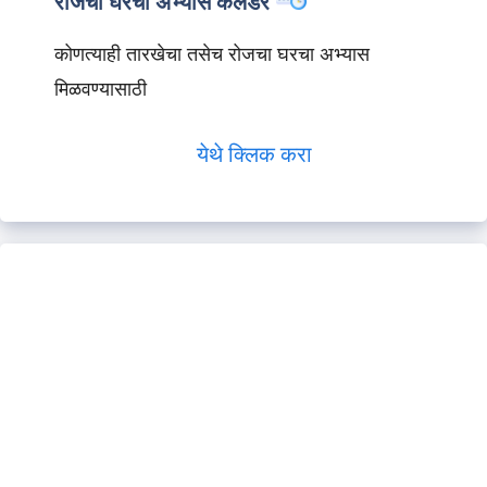
रोजचा घरचा अभ्यास कॅलेंडर
कोणत्याही तारखेचा तसेच रोजचा घरचा अभ्यास
मिळवण्यासाठी
येथे क्लिक करा