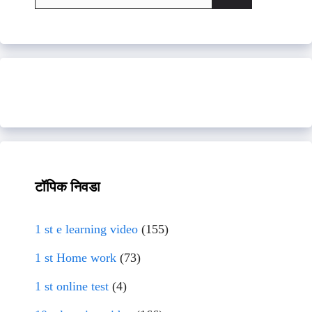
for:
टॉपिक निवडा
1 st e learning video
(155)
1 st Home work
(73)
1 st online test
(4)