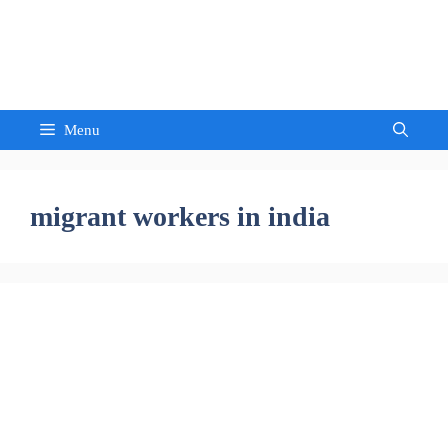
Skip
to
Sandeep Waghmore
content
Menu
migrant workers in india