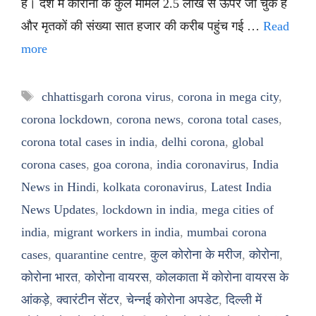
हैं। देश में कोरोना के कुल मामले 2.5 लाख से ऊपर जा चुके हैं
और मृतकों की संख्या सात हजार की करीब पहुंच गई …
Read
more
Tags
chhattisgarh corona virus
,
corona in mega city
,
corona lockdown
,
corona news
,
corona total cases
,
corona total cases in india
,
delhi corona
,
global
corona cases
,
goa corona
,
india coronavirus
,
India
News in Hindi
,
kolkata coronavirus
,
Latest India
News Updates
,
lockdown in india
,
mega cities of
india
,
migrant workers in india
,
mumbai corona
cases
,
quarantine centre
,
कुल कोरोना के मरीज
,
कोरोना
,
कोरोना भारत
,
कोरोना वायरस
,
कोलकाता में कोरोना वायरस के
आंकड़े
,
क्वारंटीन सेंटर
,
चेन्नई कोरोना अपडेट
,
दिल्ली में