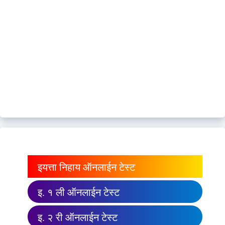
इयत्ता निहाय ऑनलाईन टेस्ट
इ. १ ली ऑनलाईन टेस्ट
इ. २ री ऑनलाईन टेस्ट