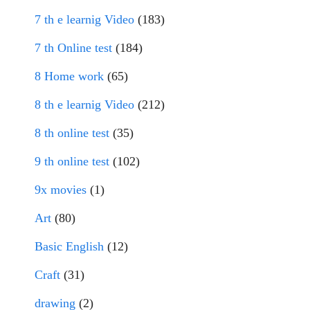
7 th e learnig Video
(183)
7 th Online test
(184)
8 Home work
(65)
8 th e learnig Video
(212)
8 th online test
(35)
9 th online test
(102)
9x movies
(1)
Art
(80)
Basic English
(12)
Craft
(31)
drawing
(2)