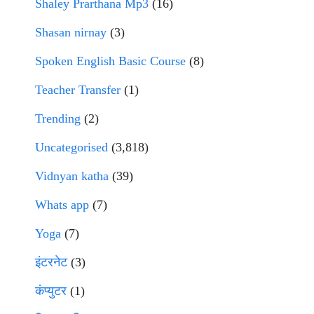
Shaley Prarthana Mp3
(16)
Shasan nirnay
(3)
Spoken English Basic Course
(8)
Teacher Transfer
(1)
Trending
(2)
Uncategorised
(3,818)
Vidnyan katha
(39)
Whats app
(7)
Yoga
(7)
इंटरनेट
(3)
कंप्युटर
(1)