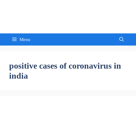
Skip
to
Sandeep Waghmore
content
Menu
positive cases of coronavirus in
india