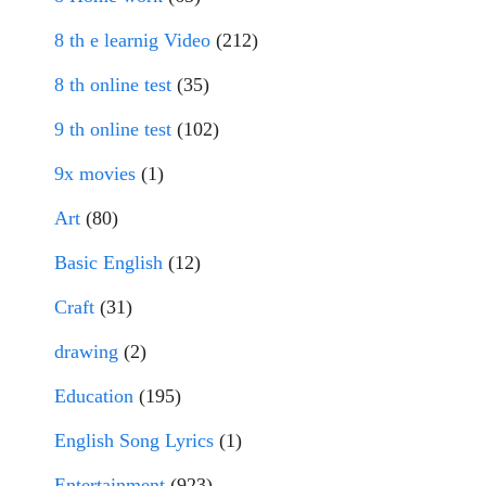
8 th e learnig Video
(212)
8 th online test
(35)
9 th online test
(102)
9x movies
(1)
Art
(80)
Basic English
(12)
Craft
(31)
drawing
(2)
Education
(195)
English Song Lyrics
(1)
Entertainment
(923)