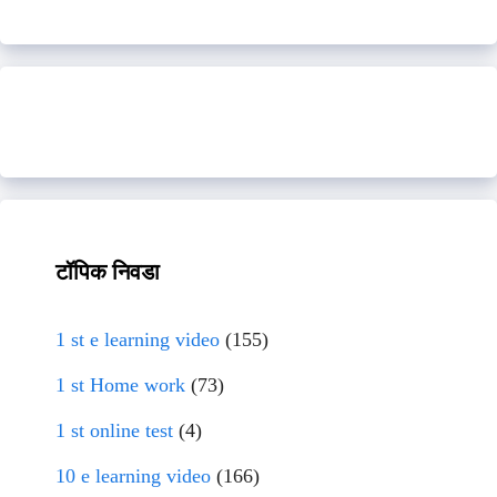
टॉपिक निवडा
1 st e learning video
(155)
1 st Home work
(73)
1 st online test
(4)
10 e learning video
(166)