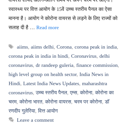
वायरस शायद अलग-अलग समय पर अपने चरम पर आएगा।
स्वास्थ्य पर वित्त आयोग के 15वें उच्च स्तरीय पैनल का ऐसा
मानना है। आयोग ने कोरोना वायरस से लड़ने के लिए राज्यों को
सलाह दी है …
Read more
Tags
aiims
,
aiims delhi
,
Corona
,
corona peak in india
,
corona peak in india in hindi
,
Coronavirus
,
delhi
coronavirus
,
dr randeep guleria
,
finance commission
,
high level group on health sector
,
India News in
Hindi
,
Latest India News Updates
,
maharashtra
coronavirus
,
उच्च स्तरीय पैनल
,
एम्स
,
कोरोना
,
कोरोना का
चरम
,
कोरोना भारत
,
कोरोना वायरस
,
चरम पर कोरोना
,
डॉ
रणदीप गुलेरिया
,
वित्त आयोग
Leave a comment