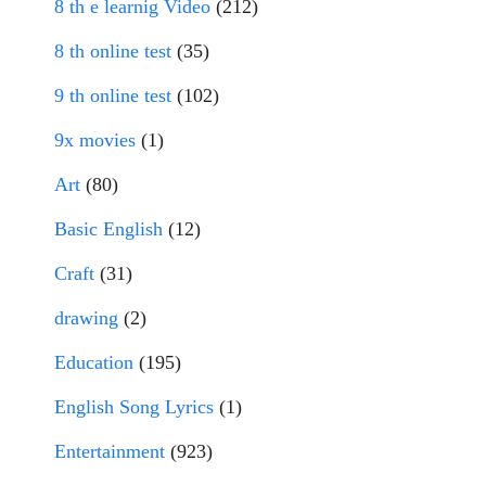
8 th e learnig Video
(212)
8 th online test
(35)
9 th online test
(102)
9x movies
(1)
Art
(80)
Basic English
(12)
Craft
(31)
drawing
(2)
Education
(195)
English Song Lyrics
(1)
Entertainment
(923)