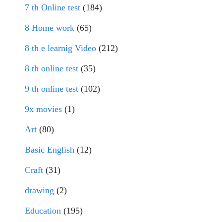
7 th Online test
(184)
8 Home work
(65)
8 th e learnig Video
(212)
8 th online test
(35)
9 th online test
(102)
9x movies
(1)
Art
(80)
Basic English
(12)
Craft
(31)
drawing
(2)
Education
(195)