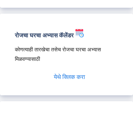
रोजचा घरचा अभ्यास कॅलेंडर
कोणत्याही तारखेचा तसेच रोजचा घरचा अभ्यास
मिळवण्यासाठी
येथे क्लिक करा