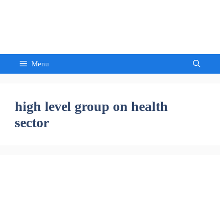
Skip
to
Sandeep Waghmore
content
Menu
high level group on health
sector