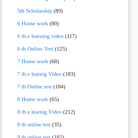
5th Scholarship
(89)
6 Home work
(80)
6 th e learning video
(117)
6 th Online Test
(125)
7 Home work
(68)
7 th e learnig Video
(183)
7 th Online test
(184)
8 Home work
(65)
8 th e learnig Video
(212)
8 th online test
(35)
9 th online test
(102)