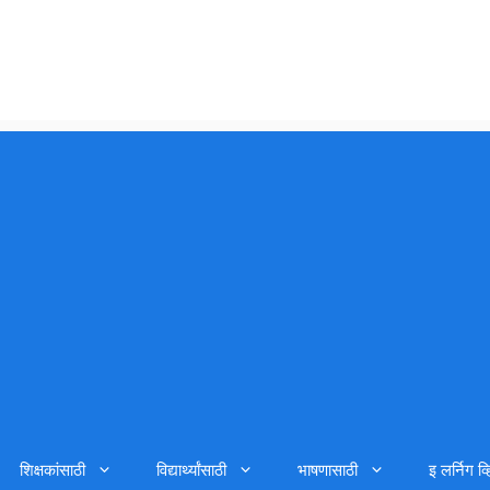
शिक्षकांसाठी
विद्यार्थ्यांसाठी
भाषणासाठी
इ लर्निग व