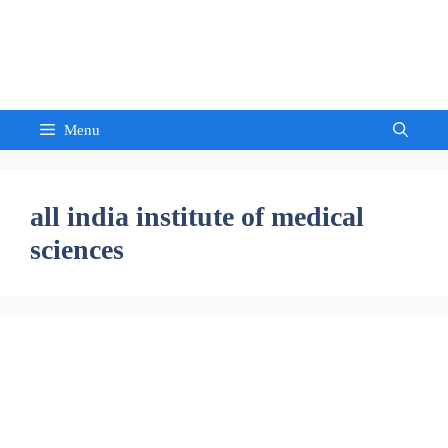
Skip
to
Sandeep Waghmore
content
Menu
all india institute of medical
sciences