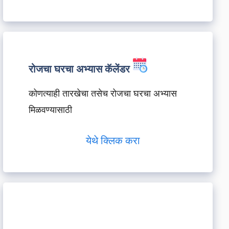
रोजचा घरचा अभ्यास कॅलेंडर
कोणत्याही तारखेचा तसेच रोजचा घरचा अभ्यास
मिळवण्यासाठी
येथे क्लिक करा