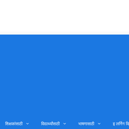
शिक्षकांसाठी
विद्यार्थ्यांसाठी
भाषणासाठी
इ लर्निग व