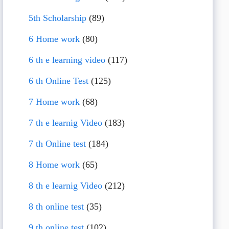
5th Scholarship
(89)
6 Home work
(80)
6 th e learning video
(117)
6 th Online Test
(125)
7 Home work
(68)
7 th e learnig Video
(183)
7 th Online test
(184)
8 Home work
(65)
8 th e learnig Video
(212)
8 th online test
(35)
9 th online test
(102)