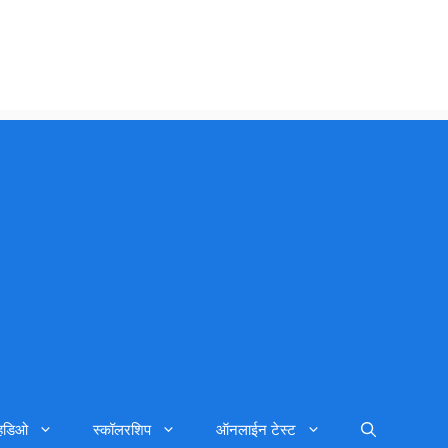
्हिडिओ
स्कॉलरशिप
ऑनलाईन टेस्ट