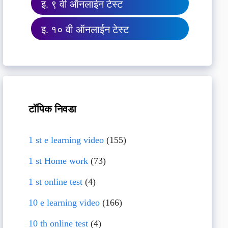
इ. ९ वी ऑनलाईन टेस्ट
इ. १० वी ऑनलाईन टेस्ट
टॉपिक निवडा
1 st e learning video
(155)
1 st Home work
(73)
1 st online test
(4)
10 e learning video
(166)
10 th online test
(4)