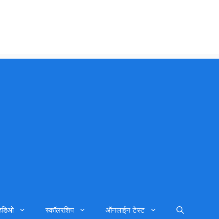
्हिडिओ
स्कॉलरशिप
ऑनलाईन टेस्ट