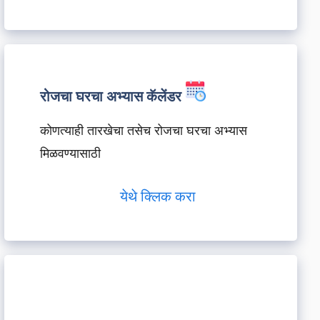
रोजचा घरचा अभ्यास कॅलेंडर
कोणत्याही तारखेचा तसेच रोजचा घरचा अभ्यास
मिळवण्यासाठी
येथे क्लिक करा