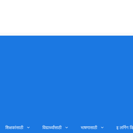
शिक्षकांसाठी
विद्यार्थ्यांसाठी
भाषणासाठी
इ लर्निग व