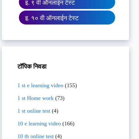
इ. ९ वी ऑनलाईन टेस्ट
इ. १० वी ऑनलाईन टेस्ट
टॉपिक निवडा
1 st e learning video
(155)
1 st Home work
(73)
1 st online test
(4)
10 e learning video
(166)
10 th online test
(4)