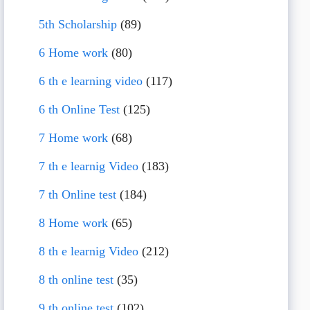
5th Scholarship
(89)
6 Home work
(80)
6 th e learning video
(117)
6 th Online Test
(125)
7 Home work
(68)
7 th e learnig Video
(183)
7 th Online test
(184)
8 Home work
(65)
8 th e learnig Video
(212)
8 th online test
(35)
9 th online test
(102)