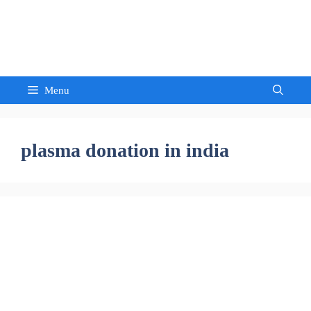
Skip
to
Sandeep Waghmore
content
Menu
plasma donation in india