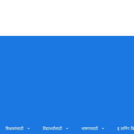
शिक्षकांसाठी
विद्यार्थ्यांसाठी
भाषणासाठी
इ लर्निग व