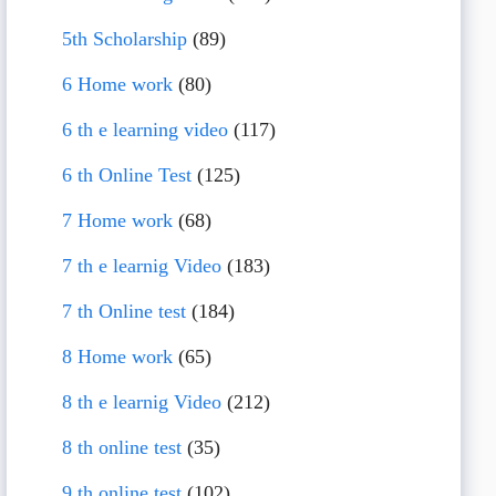
5th Scholarship
(89)
6 Home work
(80)
6 th e learning video
(117)
6 th Online Test
(125)
7 Home work
(68)
7 th e learnig Video
(183)
7 th Online test
(184)
8 Home work
(65)
8 th e learnig Video
(212)
8 th online test
(35)
9 th online test
(102)