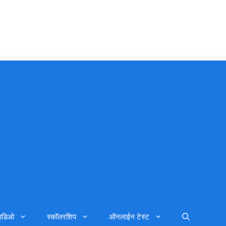
्हिडिओ
स्कॉलरशिप
ऑनलाईन टेस्ट