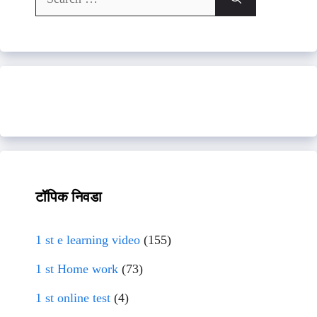
for:
टॉपिक निवडा
1 st e learning video
(155)
1 st Home work
(73)
1 st online test
(4)