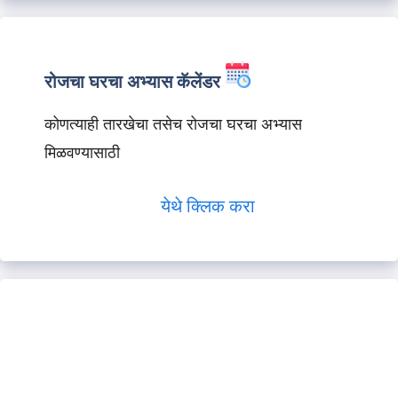
रोजचा घरचा अभ्यास कॅलेंडर
कोणत्याही तारखेचा तसेच रोजचा घरचा अभ्यास
मिळवण्यासाठी
येथे क्लिक करा