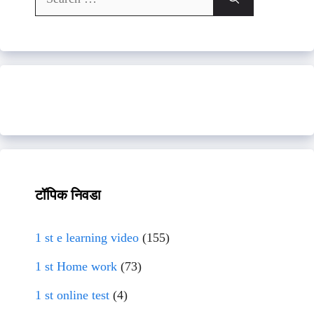
for:
टॉपिक निवडा
1 st e learning video
(155)
1 st Home work
(73)
1 st online test
(4)