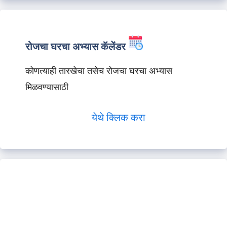
रोजचा घरचा अभ्यास कॅलेंडर
कोणत्याही तारखेचा तसेच रोजचा घरचा अभ्यास
मिळवण्यासाठी
येथे क्लिक करा