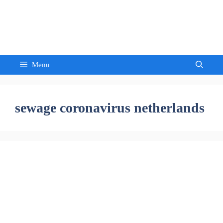
Skip
to
Sandeep Waghmore
content
Menu
sewage coronavirus netherlands