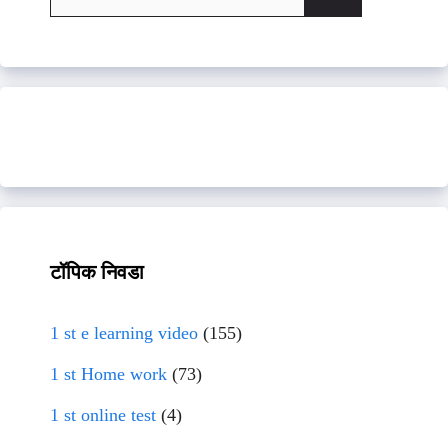
for:
टॉपिक निवडा
1 st e learning video
(155)
1 st Home work
(73)
1 st online test
(4)