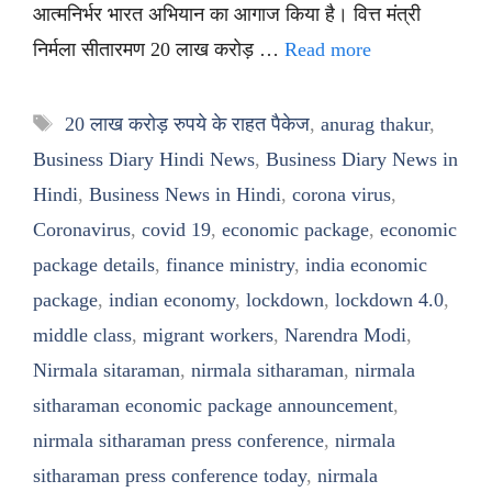
आत्मनिर्भर भारत अभियान का आगाज किया है। वित्त मंत्री
निर्मला सीतारमण 20 लाख करोड़ …
Read more
Tags
20 लाख करोड़ रुपये के राहत पैकेज
,
anurag thakur
,
Business Diary Hindi News
,
Business Diary News in
Hindi
,
Business News in Hindi
,
corona virus
,
Coronavirus
,
covid 19
,
economic package
,
economic
package details
,
finance ministry
,
india economic
package
,
indian economy
,
lockdown
,
lockdown 4.0
,
middle class
,
migrant workers
,
Narendra Modi
,
Nirmala sitaraman
,
nirmala sitharaman
,
nirmala
sitharaman economic package announcement
,
nirmala sitharaman press conference
,
nirmala
sitharaman press conference today
,
nirmala