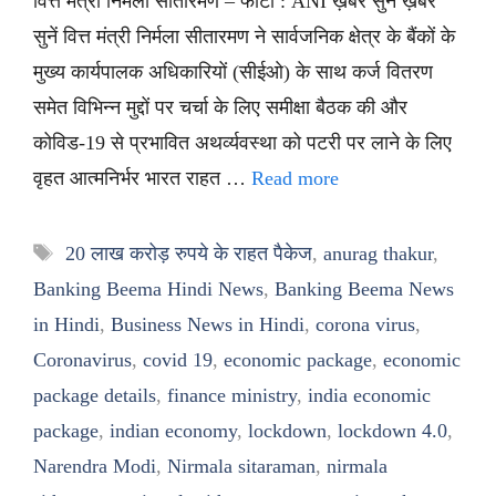
वित्त मंत्री निर्मला सीतारमण – फोटो : ANI ख़बर सुनें ख़बर
सुनें वित्त मंत्री निर्मला सीतारमण ने सार्वजनिक क्षेत्र के बैंकों के
मुख्य कार्यपालक अधिकारियों (सीईओ) के साथ कर्ज वितरण
समेत विभिन्न मुद्दों पर चर्चा के लिए समीक्षा बैठक की और
कोविड-19 से प्रभावित अथर्व्यवस्था को पटरी पर लाने के लिए
वृहत आत्मनिर्भर भारत राहत …
Read more
Tags
20 लाख करोड़ रुपये के राहत पैकेज
,
anurag thakur
,
Banking Beema Hindi News
,
Banking Beema News
in Hindi
,
Business News in Hindi
,
corona virus
,
Coronavirus
,
covid 19
,
economic package
,
economic
package details
,
finance ministry
,
india economic
package
,
indian economy
,
lockdown
,
lockdown 4.0
,
Narendra Modi
,
Nirmala sitaraman
,
nirmala