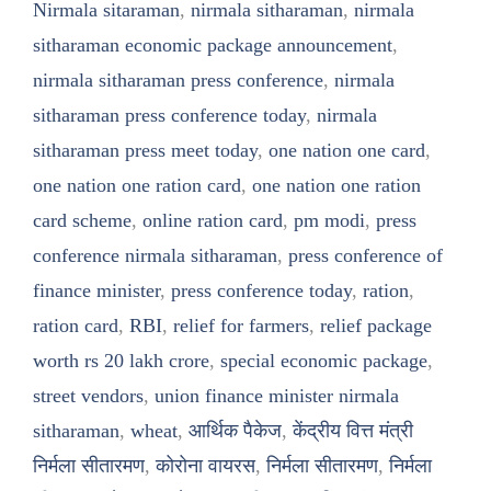
Nirmala sitaraman
,
nirmala sitharaman
,
nirmala
sitharaman economic package announcement
,
nirmala sitharaman press conference
,
nirmala
sitharaman press conference today
,
nirmala
sitharaman press meet today
,
one nation one card
,
one nation one ration card
,
one nation one ration
card scheme
,
online ration card
,
pm modi
,
press
conference nirmala sitharaman
,
press conference of
finance minister
,
press conference today
,
ration
,
ration card
,
RBI
,
relief for farmers
,
relief package
worth rs 20 lakh crore
,
special economic package
,
street vendors
,
union finance minister nirmala
sitharaman
,
wheat
,
आर्थिक पैकेज
,
केंद्रीय वित्त मंत्री
निर्मला सीतारमण
,
कोरोना वायरस
,
निर्मला सीतारमण
,
निर्मला