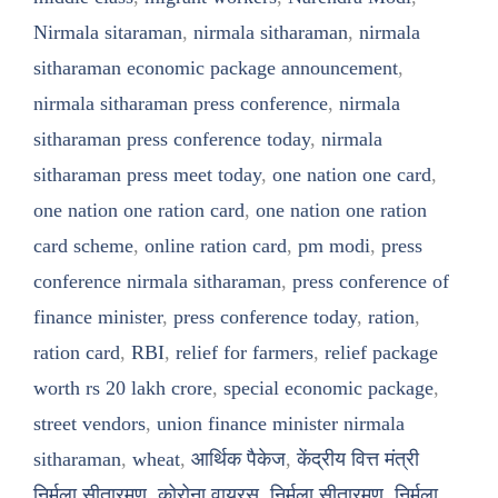
Nirmala sitaraman
,
nirmala sitharaman
,
nirmala
sitharaman economic package announcement
,
nirmala sitharaman press conference
,
nirmala
sitharaman press conference today
,
nirmala
sitharaman press meet today
,
one nation one card
,
one nation one ration card
,
one nation one ration
card scheme
,
online ration card
,
pm modi
,
press
conference nirmala sitharaman
,
press conference of
finance minister
,
press conference today
,
ration
,
ration card
,
RBI
,
relief for farmers
,
relief package
worth rs 20 lakh crore
,
special economic package
,
street vendors
,
union finance minister nirmala
sitharaman
,
wheat
,
आर्थिक पैकेज
,
केंद्रीय वित्त मंत्री
निर्मला सीतारमण
,
कोरोना वायरस
,
निर्मला सीतारमण
,
निर्मला