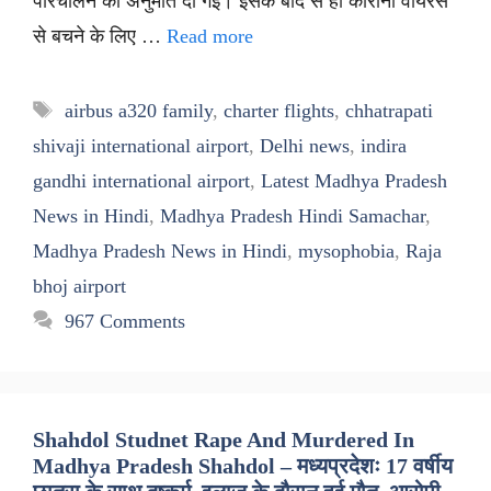
परिचालन की अनुमति दी गई। इसके बाद से ही कोरोना वायरस
से बचने के लिए …
Read more
Tags
airbus a320 family
,
charter flights
,
chhatrapati
shivaji international airport
,
Delhi news
,
indira
gandhi international airport
,
Latest Madhya Pradesh
News in Hindi
,
Madhya Pradesh Hindi Samachar
,
Madhya Pradesh News in Hindi
,
mysophobia
,
Raja
bhoj airport
967 Comments
Shahdol Studnet Rape And Murdered In
Madhya Pradesh Shahdol – मध्यप्रदेशः 17 वर्षीय