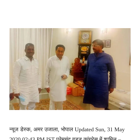
न्यूज डेस्क, अमर उजाला, भोपाल Updated Sun, 31 May
2020 02:43 PM IST प्रेमचंद गुड्डू कांग्रेस में शामिल –