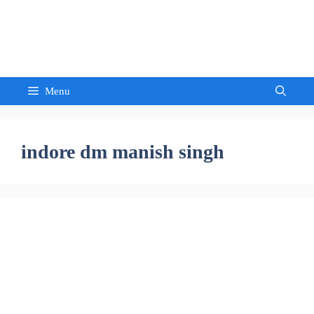
Skip
to
Sandeep Waghmore
content
Menu
indore dm manish singh