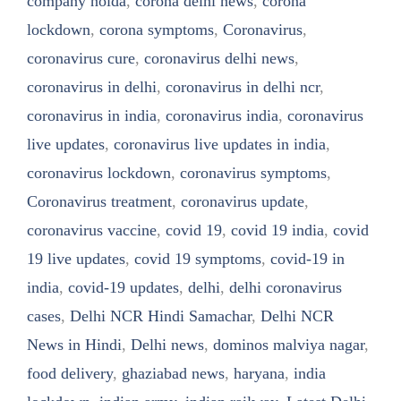
company noida
,
corona delhi news
,
corona
lockdown
,
corona symptoms
,
Coronavirus
,
coronavirus cure
,
coronavirus delhi news
,
coronavirus in delhi
,
coronavirus in delhi ncr
,
coronavirus in india
,
coronavirus india
,
coronavirus
live updates
,
coronavirus live updates in india
,
coronavirus lockdown
,
coronavirus symptoms
,
Coronavirus treatment
,
coronavirus update
,
coronavirus vaccine
,
covid 19
,
covid 19 india
,
covid
19 live updates
,
covid 19 symptoms
,
covid-19 in
india
,
covid-19 updates
,
delhi
,
delhi coronavirus
cases
,
Delhi NCR Hindi Samachar
,
Delhi NCR
News in Hindi
,
Delhi news
,
dominos malviya nagar
,
food delivery
,
ghaziabad news
,
haryana
,
india