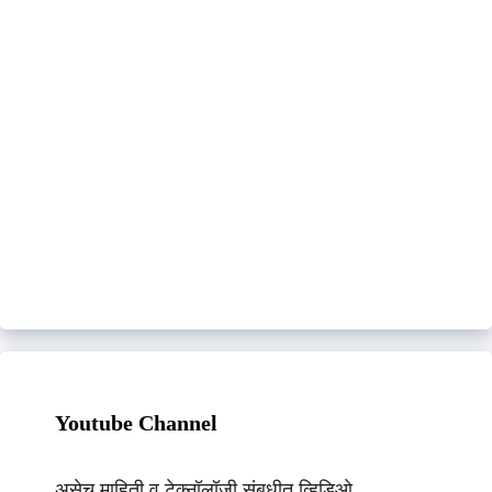
Youtube Channel
असेच माहिती व टेक्नॉलॉजी संबधीत व्हिडिओ