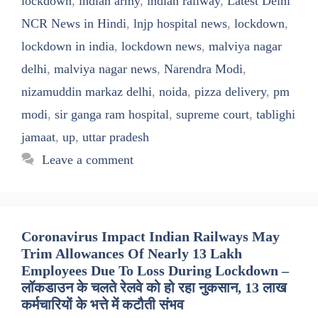
lockdown
,
indian army
,
indian railway
,
Latest Delhi
NCR News in Hindi
,
lnjp hospital news
,
lockdown
,
lockdown in india
,
lockdown news
,
malviya nagar
delhi
,
malviya nagar news
,
Narendra Modi
,
nizamuddin markaz delhi
,
noida
,
pizza delivery
,
pm
modi
,
sir ganga ram hospital
,
supreme court
,
tablighi
jamaat
,
up
,
uttar pradesh
Leave a comment
Coronavirus Impact Indian Railways May
Trim Allowances Of Nearly 13 Lakh
Employees Due To Loss During Lockdown –
लॉकडाउन के चलते रेलवे को हो रहा नुकसान, 13 लाख
कर्मचारियों के भत्ते में कटौती संभव