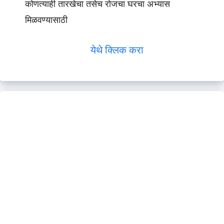
कोणत्याही तारखेचा तसेच रोजचा घरचा अभ्यास
मिळवण्यासाठी
येथे क्लिक करा