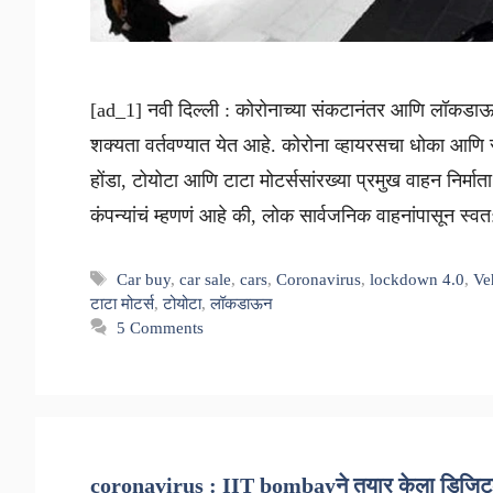
[ad_1] नवी दिल्ली : कोरोनाच्या संकटानंतर आणि लॉकडा
शक्यता वर्तवण्यात येत आहे. कोरोना व्हायरसचा धोका आणि सो
होंडा, टोयोटा आणि टाटा मोटर्ससांरख्या प्रमुख वाहन निर्मा
कंपन्यांचं म्हणणं आहे की, लोक सार्वजनिक वाहनांपासून स्
Tags
Car buy
,
car sale
,
cars
,
Coronavirus
,
lockdown 4.0
,
Ve
टाटा मोटर्स
,
टोयोटा
,
लॉकडाऊन
5 Comments
coronavirus : IIT bombayने तयार केला डिजिटल