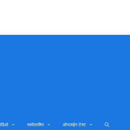
्हिडिओ
स्कॉलरशिप
ऑनलाईन टेस्ट