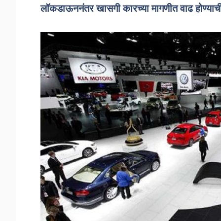
लॉकडाऊननंतर खासगी कारच्या मागणीत वाढ होण्याच