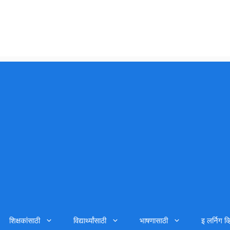
शिक्षकांसाठी
विद्यार्थ्यांसाठी
भाषणासाठी
इ लर्निग व