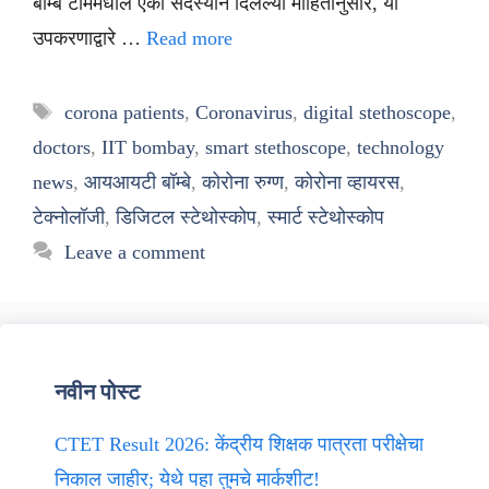
बॉम्बे टीममधील एका सदस्याने दिलेल्या माहितीनुसार, या
उपकरणाद्वारे …
Read more
Tags
corona patients
,
Coronavirus
,
digital stethoscope
,
doctors
,
IIT bombay
,
smart stethoscope
,
technology
news
,
आयआयटी बॉम्बे
,
कोरोना रुग्ण
,
कोरोना व्हायरस
,
टेक्नोलॉजी
,
डिजिटल स्टेथोस्कोप
,
स्मार्ट स्टेथोस्कोप
Leave a comment
नवीन पोस्ट
CTET Result 2026: केंद्रीय शिक्षक पात्रता परीक्षेचा
निकाल जाहीर; येथे पहा तुमचे मार्कशीट!