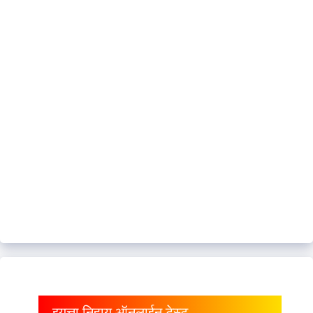
इयत्ता निहाय ऑनलाईन टेस्ट