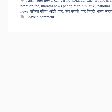
Tags
April
,
auto news
,
car
,
car not sold
,
car sale
,
Hyundai
,
I
news online
,
marathi news paper
,
Maruti Suzuki
,
national
,
news
,
एप्रिल महिना
,
ऑटो
,
कार
,
कार कंपनी
,
कार विक्री
,
भारत
,
मारुत
Leave a comment