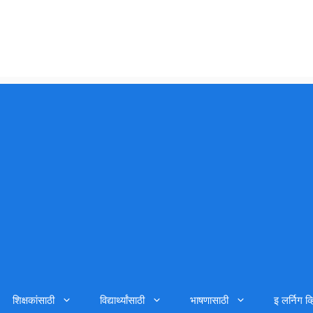
शिक्षकांसाठी
विद्यार्थ्यांसाठी
भाषणासाठी
इ लर्निग व