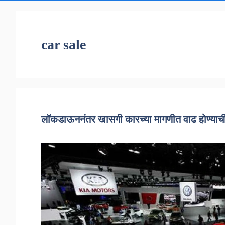
car sale
लॉकडाऊननंतर खासगी कारच्या मागणीत वाढ होण्याच