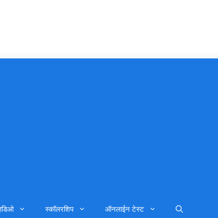
्हिडिओ
स्कॉलरशिप
ऑनलाईन टेस्ट