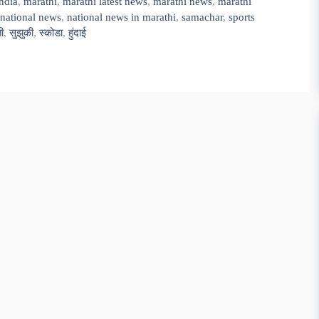
ndia
,
marathi
,
marathi latest news
,
marathi news
,
marathi
national news
,
national news in marathi
,
samachar
,
sports
ी
,
सुझुकी
,
स्कोडा
,
हुंदाई