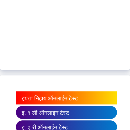
इयत्ता निहाय ऑनलाईन टेस्ट
इ. १ ली ऑनलाईन टेस्ट
इ. २ री ऑनलाईन टेस्ट