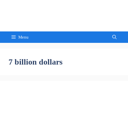
Skip
to
Sandeep Waghmore
content
Menu
7 billion dollars