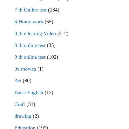
7 th Online test
(184)
8 Home work
(65)
8 th e learnig Video
(212)
8 th online test
(35)
9 th online test
(102)
9x movies
(1)
Art
(80)
Basic English
(12)
Craft
(31)
drawing
(2)
Education
(195)