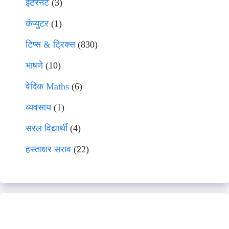
इंटरनेट
(3)
कंप्युटर
(1)
टिप्स & ट्रिक्स
(830)
भाषणे
(10)
वेदिक Maths
(6)
व्यवसाय
(1)
सरल विद्यार्थी
(4)
हस्ताक्षर सराव
(22)