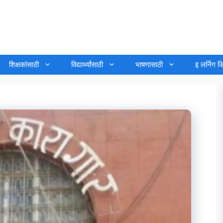
शिक्षकांसाठी
विद्यार्थ्यांसाठी
भाषणासाठी
इ लर्निग व