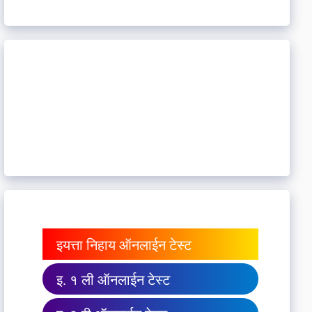
इयत्ता निहाय ऑनलाईन टेस्ट
इ. १ ली ऑनलाईन टेस्ट