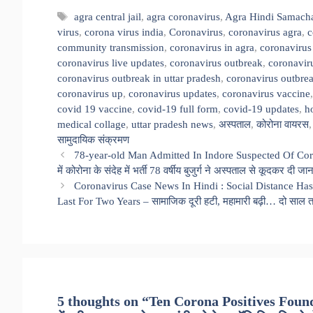
Tags
agra central jail
,
agra coronavirus
,
Agra Hindi Samach
virus
,
corona virus india
,
Coronavirus
,
coronavirus agra
,
c
community transmission
,
coronavirus in agra
,
coronavirus
coronavirus live updates
,
coronavirus outbreak
,
coronavir
coronavirus outbreak in uttar pradesh
,
coronavirus outbre
coronavirus up
,
coronavirus updates
,
coronavirus vaccine
covid 19 vaccine
,
covid-19 full form
,
covid-19 updates
,
h
medical collage
,
uttar pradesh news
,
अस्पताल
,
कोरोना वायरस
सामुदायिक संक्रमण
78-year-old Man Admitted In Indore Suspected Of Cor
में कोरोना के संदेह में भर्ती 78 वर्षीय बुजुर्ग ने अस्पताल से कूदकर दी जा
Coronavirus Case News In Hindi : Social Distance Ha
Last For Two Years – सामाजिक दूरी हटी, महामारी बढ़ी… दो साल त
5 thoughts on “Ten Corona Positives Found