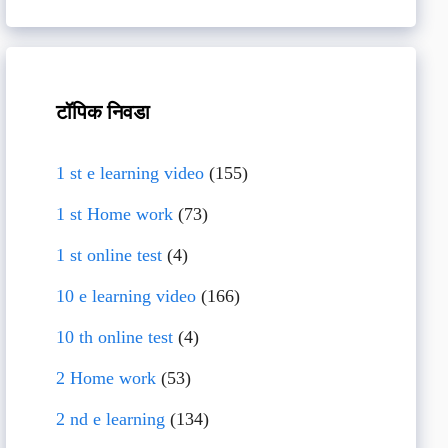
टॉपिक निवडा
1 st e learning video
(155)
1 st Home work
(73)
1 st online test
(4)
10 e learning video
(166)
10 th online test
(4)
2 Home work
(53)
2 nd e learning
(134)