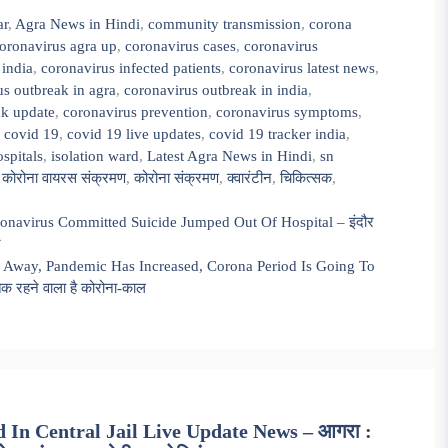
ar
,
Agra News in Hindi
,
community transmission
,
corona
oronavirus agra up
,
coronavirus cases
,
coronavirus
 india
,
coronavirus infected patients
,
coronavirus latest news
,
us outbreak in agra
,
coronavirus outbreak in india
,
ak update
,
coronavirus prevention
,
coronavirus symptoms
,
,
covid 19
,
covid 19 live updates
,
covid 19 tracker india
,
ospitals
,
isolation ward
,
Latest Agra News in Hindi
,
sn
,
कोरोना वायरस संक्रमण
,
कोरोना संक्रमण
,
क्वारंटीन
,
चिकित्सक
,
onavirus Committed Suicide Jumped Out Of Hospital – इंदौर
न
s Away, Pandemic Has Increased, Corona Period Is Going To
क रहने वाला है कोरोना-काल
 In Central Jail Live Update News – आगरा :