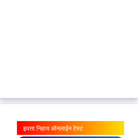
इयत्ता निहाय ऑनलाईन टेस्ट