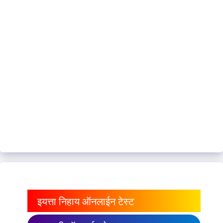
इयत्ता निहाय ऑनलाईन टेस्ट