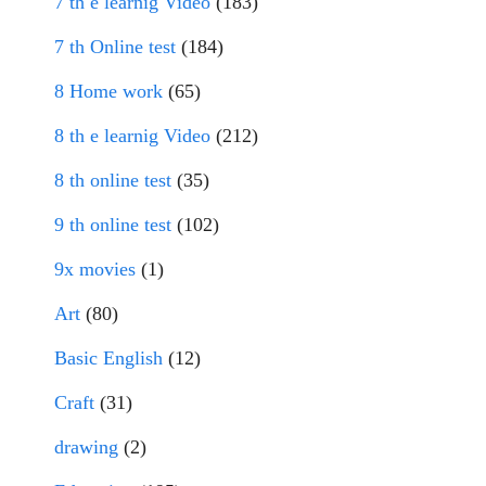
7 th e learnig Video
(183)
7 th Online test
(184)
8 Home work
(65)
8 th e learnig Video
(212)
8 th online test
(35)
9 th online test
(102)
9x movies
(1)
Art
(80)
Basic English
(12)
Craft
(31)
drawing
(2)