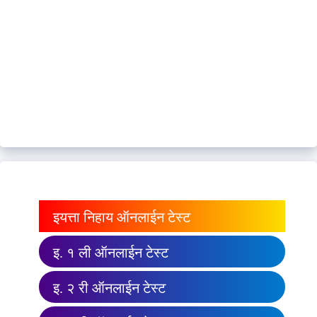
इयत्ता निहाय ऑनलाईन टेस्ट
इ. १ ली ऑनलाईन टेस्ट
इ. २ री ऑनलाईन टेस्ट