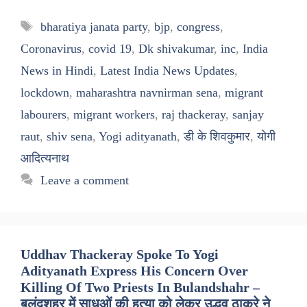
Tags
bharatiya janata party
,
bjp
,
congress
,
Coronavirus
,
covid 19
,
Dk shivakumar
,
inc
,
India
News in Hindi
,
Latest India News Updates
,
lockdown
,
maharashtra navnirman sena
,
migrant
labourers
,
migrant workers
,
raj thackeray
,
sanjay
raut
,
shiv sena
,
Yogi adityanath
,
डी के शिवकुमार
,
योगी
आदित्यनाथ
Leave a comment
Uddhav Thackeray Spoke To Yogi
Adityanath Express His Concern Over
Killing Of Two Priests In Bulandshahr –
बुलंदशहर में साधुओं की हत्या को लेकर उद्धव ठाकरे ने