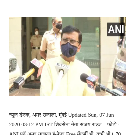
न्यूज डेस्क, अमर उजाला, मुंबई Updated Sun, 07 Jun
2020 03:12 PM IST शिवसेना नेता संजय राउत – फोटो :
ANI पढ़ें अमर उजाला ई-पेपर Free मेंकहीं भी, कभी भी। 70