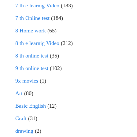
7 th e learnig Video
(183)
7 th Online test
(184)
8 Home work
(65)
8 th e learnig Video
(212)
8 th online test
(35)
9 th online test
(102)
9x movies
(1)
Art
(80)
Basic English
(12)
Craft
(31)
drawing
(2)