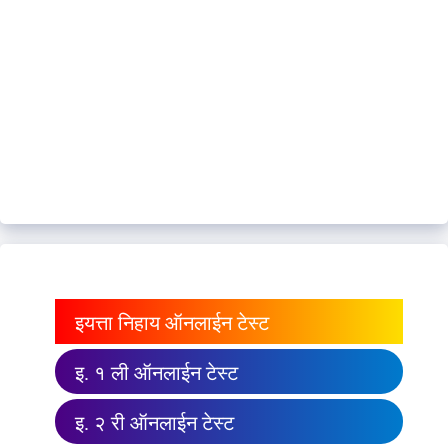
इयत्ता निहाय ऑनलाईन टेस्ट
इ. १ ली ऑनलाईन टेस्ट
इ. २ री ऑनलाईन टेस्ट