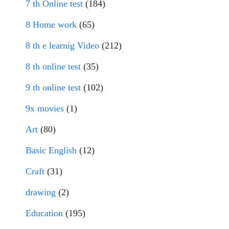
7 th Online test
(184)
8 Home work
(65)
8 th e learnig Video
(212)
8 th online test
(35)
9 th online test
(102)
9x movies
(1)
Art
(80)
Basic English
(12)
Craft
(31)
drawing
(2)
Education
(195)