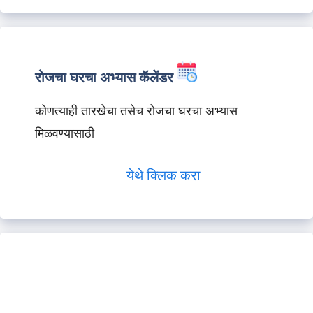
रोजचा घरचा अभ्यास कॅलेंडर
कोणत्याही तारखेचा तसेच रोजचा घरचा अभ्यास
मिळवण्यासाठी
येथे क्लिक करा