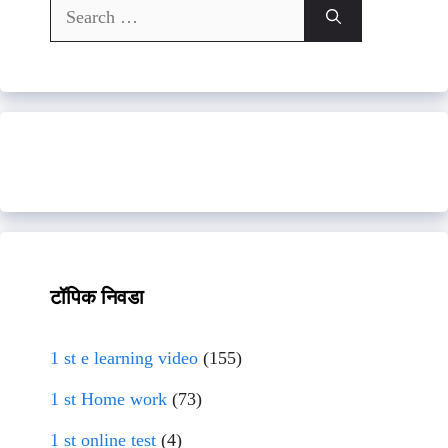
Search
for:
टॉपिक निवडा
1 st e learning video
(155)
1 st Home work
(73)
1 st online test
(4)