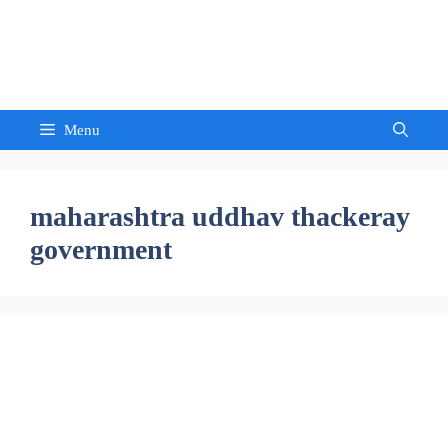
Skip
to
Sandeep Waghmore
content
Menu
maharashtra uddhav thackeray
government