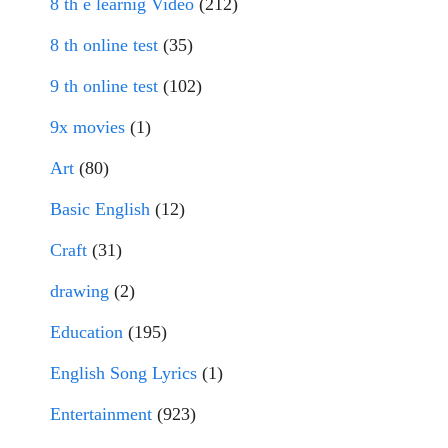
8 th e learnig Video
(212)
8 th online test
(35)
9 th online test
(102)
9x movies
(1)
Art
(80)
Basic English
(12)
Craft
(31)
drawing
(2)
Education
(195)
English Song Lyrics
(1)
Entertainment
(923)