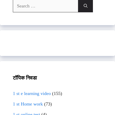
Search
for:
टॉपिक निवडा
1 st e learning video
(155)
1 st Home work
(73)
1 st online test
(4)