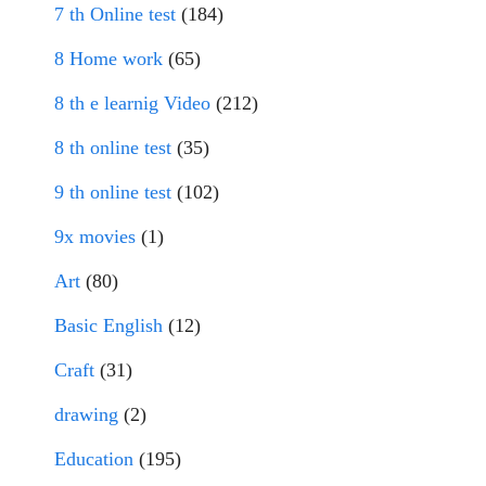
7 th Online test
(184)
8 Home work
(65)
8 th e learnig Video
(212)
8 th online test
(35)
9 th online test
(102)
9x movies
(1)
Art
(80)
Basic English
(12)
Craft
(31)
drawing
(2)
Education
(195)