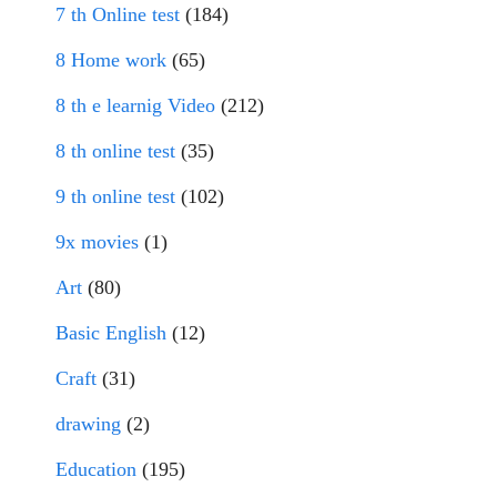
7 th Online test
(184)
8 Home work
(65)
8 th e learnig Video
(212)
8 th online test
(35)
9 th online test
(102)
9x movies
(1)
Art
(80)
Basic English
(12)
Craft
(31)
drawing
(2)
Education
(195)