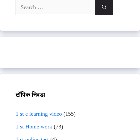
Search
for:
टॉपिक निवडा
1 st e learning video
(155)
1 st Home work
(73)
1 st online test
(4)