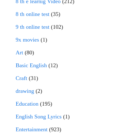
8 th e learnig Video
(212)
8 th online test
(35)
9 th online test
(102)
9x movies
(1)
Art
(80)
Basic English
(12)
Craft
(31)
drawing
(2)
Education
(195)
English Song Lyrics
(1)
Entertainment
(923)