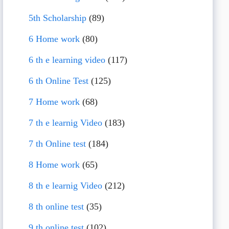
5th Scholarship
(89)
6 Home work
(80)
6 th e learning video
(117)
6 th Online Test
(125)
7 Home work
(68)
7 th e learnig Video
(183)
7 th Online test
(184)
8 Home work
(65)
8 th e learnig Video
(212)
8 th online test
(35)
9 th online test
(102)