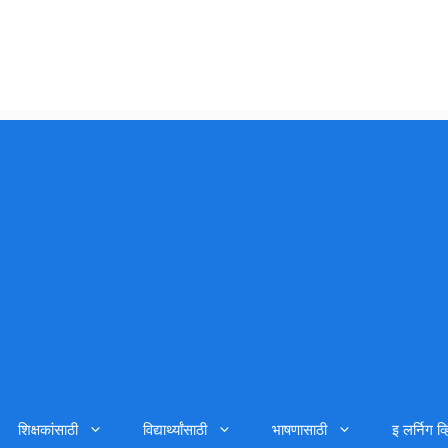
शिक्षकांसाठी
विद्यार्थ्यांसाठी
भाषणासाठी
इ लर्निग व