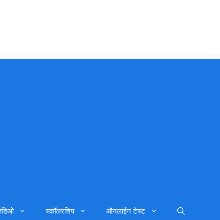
्हिडिओ
स्कॉलरशिप
ऑनलाईन टेस्ट