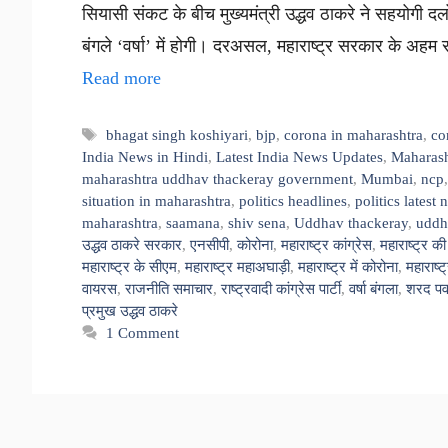
सियासी संकट के बीच मुख्यमंत्री उद्धव ठाकरे ने सहयोगी द
बंगले ‘वर्षा’ में होगी। दरअसल, महाराष्ट्र सरकार के अहम सह
Read more
Tags
bhagat singh koshiyari
,
bjp
,
corona in maharashtra
,
co
India News in Hindi
,
Latest India News Updates
,
Maharash
maharashtra uddhav thackeray government
,
Mumbai
,
ncp
situation in maharashtra
,
politics headlines
,
politics latest
maharashtra
,
saamana
,
shiv sena
,
Uddhav thackeray
,
uddh
उद्धव ठाकरे सरकार
,
एनसीपी
,
कोरोना
,
महाराष्ट्र कांग्रेस
,
महाराष्ट्र क
महाराष्ट्र के सीएम
,
महाराष्ट्र महाअघाड़ी
,
महाराष्ट्र में कोरोना
,
महाराष्
वायरस
,
राजनीति समाचार
,
राष्ट्रवादी कांग्रेस पार्टी
,
वर्षा बंगला
,
शरद पव
प्रमुख उद्धव ठाकरे
1 Comment