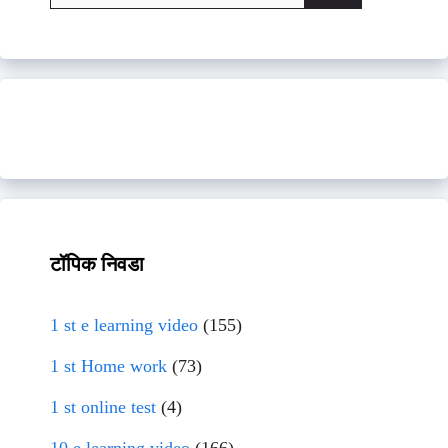
for:
टॉपिक निवडा
1 st e learning video
(155)
1 st Home work
(73)
1 st online test
(4)