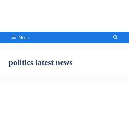
Skip
to
Sandeep Waghmore
content
Menu
politics latest news