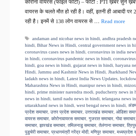
कोरोना वायरस (फाइल फोटो) – फोटो : PTI ख़बर सुनें ख़बर
वायरस के चलते मौत हो रही है। वहीं, इतनी ही आबादी पर 
रही है। इनमें से 138 लोग वायरस से …
Read more
Tags
andaman and nicobar news in hindi
,
andhra pradesh n
hindi
,
Bihar News in Hindi
,
central government news in hi
coronavirus cases news in hindi
,
coronavirus in india news
in hindi
,
coronavirus pandemic news in hindi
,
coronavirus
hindi
,
goa news in hindi
,
gujarat news in hindi
,
haryana ne
Hindi
,
Jammu and Kashmir News in Hindi
,
Jharkhand New
ladakh news in hindi
,
Latest India News Updates
,
lockdown
Maharashtra News in Hindi
,
manipur news in hindi
,
mizor
hindi
,
prime minister narendra modi
,
puducherry news in 
news in hindi
,
tamil nadu news in hindi
,
telangana news in
uttarakhand news in hindi
,
west bengal news in hindi
,
अंडम
प्रदेश समाचार
,
उत्तर प्रदेश समाचार
,
उत्तराखंड समाचार
,
ओडिशा समा
वायरस समाचार
,
कोरोनावायरस समाचार
,
गुजरात समाचार
,
गोवा समाचार
समाचार
,
झारखंड समाचार
,
तमिलनाडु समाचार
,
तेलंगाना समाचार
,
त्रिप
पुडुचेरी समाचार
,
प्रधानमंत्री नरेंद्र मोदी
,
मणिपुर समाचार
,
मध्यप्रदेश 