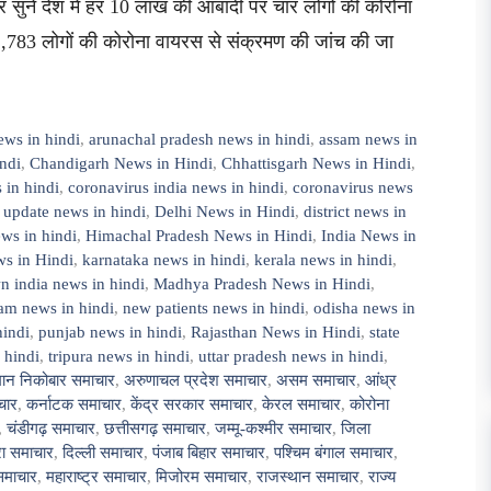
 सुनें देश में हर 10 लाख की आबादी पर चार लोगों की कोरोना
2,783 लोगों की कोरोना वायरस से संक्रमण की जांच की जा
ews in hindi
,
arunachal pradesh news in hindi
,
assam news in
ndi
,
Chandigarh News in Hindi
,
Chhattisgarh News in Hindi
,
 in hindi
,
coronavirus india news in hindi
,
coronavirus news
 update news in hindi
,
Delhi News in Hindi
,
district news in
ws in hindi
,
Himachal Pradesh News in Hindi
,
India News in
s in Hindi
,
karnataka news in hindi
,
kerala news in hindi
,
 india news in hindi
,
Madhya Pradesh News in Hindi
,
am news in hindi
,
new patients news in hindi
,
odisha news in
hindi
,
punjab news in hindi
,
Rajasthan News in Hindi
,
state
 hindi
,
tripura news in hindi
,
uttar pradesh news in hindi
,
ान निकोबार समाचार
,
अरुणाचल प्रदेश समाचार
,
असम समाचार
,
आंध्र
चार
,
कर्नाटक समाचार
,
केंद्र सरकार समाचार
,
केरल समाचार
,
कोरोना
,
चंडीगढ़ समाचार
,
छत्तीसगढ़ समाचार
,
जम्मू-कश्मीर समाचार
,
जिला
ुरा समाचार
,
दिल्ली समाचार
,
पंजाब बिहार समाचार
,
पश्चिम बंगाल समाचार
,
समाचार
,
महाराष्ट्र समाचार
,
मिजोरम समाचार
,
राजस्थान समाचार
,
राज्य