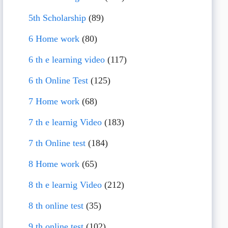
5th Scholarship
(89)
6 Home work
(80)
6 th e learning video
(117)
6 th Online Test
(125)
7 Home work
(68)
7 th e learnig Video
(183)
7 th Online test
(184)
8 Home work
(65)
8 th e learnig Video
(212)
8 th online test
(35)
9 th online test
(102)