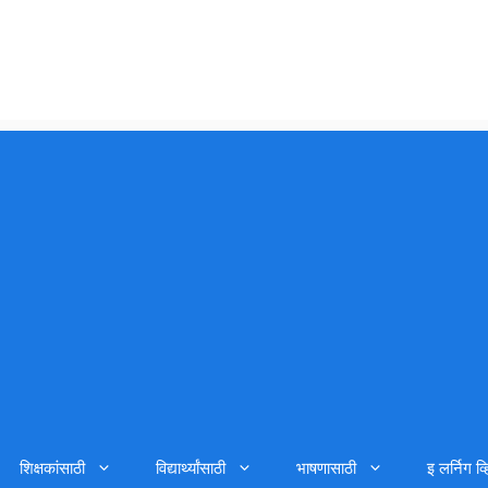
शिक्षकांसाठी
विद्यार्थ्यांसाठी
भाषणासाठी
इ लर्निग व