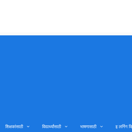
शिक्षकांसाठी
विद्यार्थ्यांसाठी
भाषणासाठी
इ लर्निग व