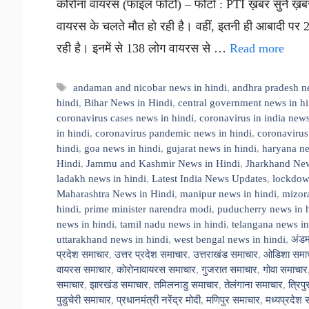
कोरोना वायरस (फाइल फोटो) – फोटो : PTI ख़बर सुनें ख़बर
वायरस के चलते मौत हो रही है। वहीं, इतनी ही आबादी पर 
रही है। इनमें से 138 लोग वायरस से …
Read more
Tags
andaman and nicobar news in hindi
,
andhra pradesh n
hindi
,
Bihar News in Hindi
,
central government news in hi
coronavirus cases news in hindi
,
coronavirus in india news
in hindi
,
coronavirus pandemic news in hindi
,
coronavirus
hindi
,
goa news in hindi
,
gujarat news in hindi
,
haryana ne
Hindi
,
Jammu and Kashmir News in Hindi
,
Jharkhand New
ladakh news in hindi
,
Latest India News Updates
,
lockdown
Maharashtra News in Hindi
,
manipur news in hindi
,
mizor
hindi
,
prime minister narendra modi
,
puducherry news in 
news in hindi
,
tamil nadu news in hindi
,
telangana news in
uttarakhand news in hindi
,
west bengal news in hindi
,
अंडम
प्रदेश समाचार
,
उत्तर प्रदेश समाचार
,
उत्तराखंड समाचार
,
ओडिशा समा
वायरस समाचार
,
कोरोनावायरस समाचार
,
गुजरात समाचार
,
गोवा समाचार
समाचार
,
झारखंड समाचार
,
तमिलनाडु समाचार
,
तेलंगाना समाचार
,
त्रिप
पुडुचेरी समाचार
,
प्रधानमंत्री नरेंद्र मोदी
,
मणिपुर समाचार
,
मध्यप्रदेश 