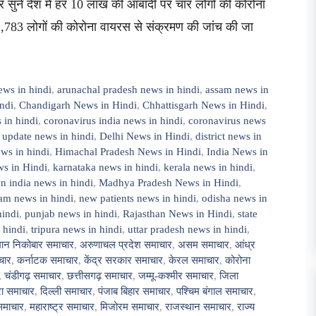
 सुनें देश में हर 10 लाख की आबादी पर चार लोगों की कोरोना
2,783 लोगों की कोरोना वायरस से संक्रमण की जांच की जा
ews in hindi
,
arunachal pradesh news in hindi
,
assam news in
ndi
,
Chandigarh News in Hindi
,
Chhattisgarh News in Hindi
,
 in hindi
,
coronavirus india news in hindi
,
coronavirus news
 update news in hindi
,
Delhi News in Hindi
,
district news in
ws in hindi
,
Himachal Pradesh News in Hindi
,
India News in
s in Hindi
,
karnataka news in hindi
,
kerala news in hindi
,
 india news in hindi
,
Madhya Pradesh News in Hindi
,
am news in hindi
,
new patients news in hindi
,
odisha news in
hindi
,
punjab news in hindi
,
Rajasthan News in Hindi
,
state
 hindi
,
tripura news in hindi
,
uttar pradesh news in hindi
,
ान निकोबार समाचार
,
अरुणाचल प्रदेश समाचार
,
असम समाचार
,
आंध्र
चार
,
कर्नाटक समाचार
,
केंद्र सरकार समाचार
,
केरल समाचार
,
कोरोना
,
चंडीगढ़ समाचार
,
छत्तीसगढ़ समाचार
,
जम्मू-कश्मीर समाचार
,
जिला
ुरा समाचार
,
दिल्ली समाचार
,
पंजाब बिहार समाचार
,
पश्चिम बंगाल समाचार
,
समाचार
,
महाराष्ट्र समाचार
,
मिजोरम समाचार
,
राजस्थान समाचार
,
राज्य