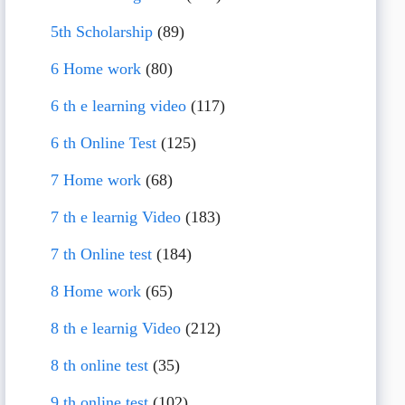
5th Scholarship
(89)
6 Home work
(80)
6 th e learning video
(117)
6 th Online Test
(125)
7 Home work
(68)
7 th e learnig Video
(183)
7 th Online test
(184)
8 Home work
(65)
8 th e learnig Video
(212)
8 th online test
(35)
9 th online test
(102)