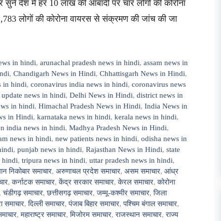
 सुनें देश में हर 10 लाख की आबादी पर चार लोगों की कोरोना
2,783 लोगों की कोरोना वायरस से संक्रमण की जांच की जा
ews in hindi
,
arunachal pradesh news in hindi
,
assam news in
ndi
,
Chandigarh News in Hindi
,
Chhattisgarh News in Hindi
,
 in hindi
,
coronavirus india news in hindi
,
coronavirus news
 update news in hindi
,
Delhi News in Hindi
,
district news in
ws in hindi
,
Himachal Pradesh News in Hindi
,
India News in
s in Hindi
,
karnataka news in hindi
,
kerala news in hindi
,
 india news in hindi
,
Madhya Pradesh News in Hindi
,
am news in hindi
,
new patients news in hindi
,
odisha news in
hindi
,
punjab news in hindi
,
Rajasthan News in Hindi
,
state
 hindi
,
tripura news in hindi
,
uttar pradesh news in hindi
,
ान निकोबार समाचार
,
अरुणाचल प्रदेश समाचार
,
असम समाचार
,
आंध्र
चार
,
कर्नाटक समाचार
,
केंद्र सरकार समाचार
,
केरल समाचार
,
कोरोना
,
चंडीगढ़ समाचार
,
छत्तीसगढ़ समाचार
,
जम्मू-कश्मीर समाचार
,
जिला
ुरा समाचार
,
दिल्ली समाचार
,
पंजाब बिहार समाचार
,
पश्चिम बंगाल समाचार
,
समाचार
,
महाराष्ट्र समाचार
,
मिजोरम समाचार
,
राजस्थान समाचार
,
राज्य