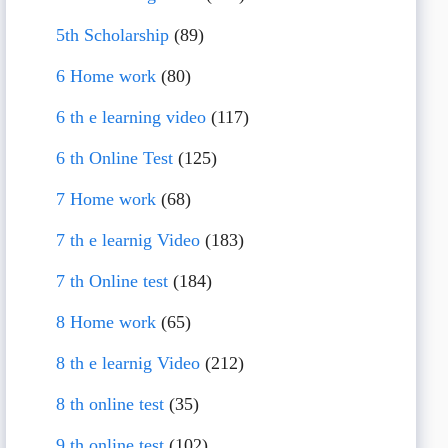
5th Scholarship
(89)
6 Home work
(80)
6 th e learning video
(117)
6 th Online Test
(125)
7 Home work
(68)
7 th e learnig Video
(183)
7 th Online test
(184)
8 Home work
(65)
8 th e learnig Video
(212)
8 th online test
(35)
9 th online test
(102)