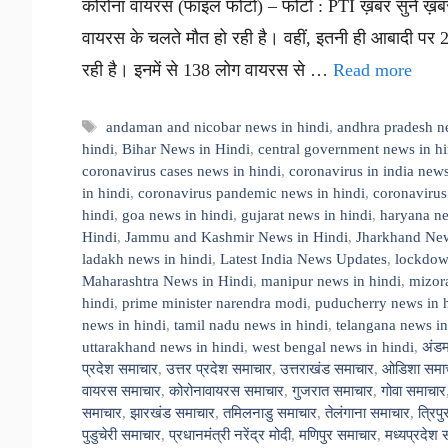
कोरोना वायरस (फाइल फोटो) – फोटो : PTI ख़बर सुनें ख़बर
वायरस के चलते मौत हो रही है। वहीं, इतनी ही आबादी पर 
रही है। इनमें से 138 लोग वायरस से …
Read more
Tags
andaman and nicobar news in hindi
,
andhra pradesh n
hindi
,
Bihar News in Hindi
,
central government news in hi
coronavirus cases news in hindi
,
coronavirus in india news
in hindi
,
coronavirus pandemic news in hindi
,
coronavirus
hindi
,
goa news in hindi
,
gujarat news in hindi
,
haryana ne
Hindi
,
Jammu and Kashmir News in Hindi
,
Jharkhand New
ladakh news in hindi
,
Latest India News Updates
,
lockdown
Maharashtra News in Hindi
,
manipur news in hindi
,
mizor
hindi
,
prime minister narendra modi
,
puducherry news in 
news in hindi
,
tamil nadu news in hindi
,
telangana news in
uttarakhand news in hindi
,
west bengal news in hindi
,
अंडम
प्रदेश समाचार
,
उत्तर प्रदेश समाचार
,
उत्तराखंड समाचार
,
ओडिशा समा
वायरस समाचार
,
कोरोनावायरस समाचार
,
गुजरात समाचार
,
गोवा समाचार
समाचार
,
झारखंड समाचार
,
तमिलनाडु समाचार
,
तेलंगाना समाचार
,
त्रिप
पुडुचेरी समाचार
,
प्रधानमंत्री नरेंद्र मोदी
,
मणिपुर समाचार
,
मध्यप्रदेश 