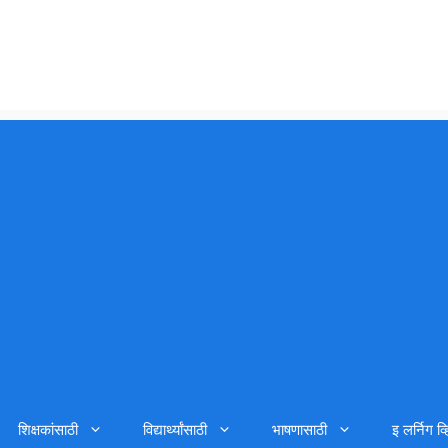
शिक्षकांसाठी
विद्यार्थ्यांसाठी
भाषणासाठी
इ लर्निग व