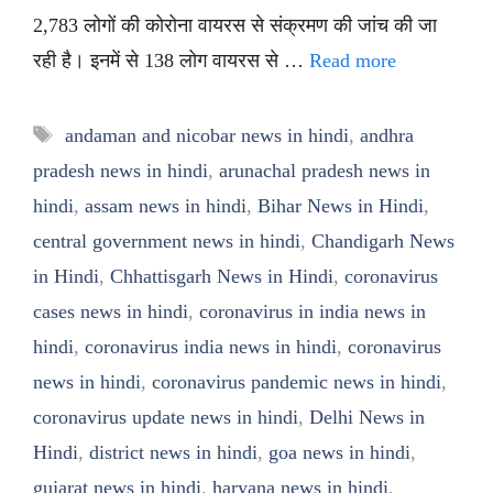
2,783 लोगों की कोरोना वायरस से संक्रमण की जांच की जा
रही है। इनमें से 138 लोग वायरस से …
Read more
Tags
andaman and nicobar news in hindi
,
andhra
pradesh news in hindi
,
arunachal pradesh news in
hindi
,
assam news in hindi
,
Bihar News in Hindi
,
central government news in hindi
,
Chandigarh News
in Hindi
,
Chhattisgarh News in Hindi
,
coronavirus
cases news in hindi
,
coronavirus in india news in
hindi
,
coronavirus india news in hindi
,
coronavirus
news in hindi
,
coronavirus pandemic news in hindi
,
coronavirus update news in hindi
,
Delhi News in
Hindi
,
district news in hindi
,
goa news in hindi
,
gujarat news in hindi
,
haryana news in hindi
,