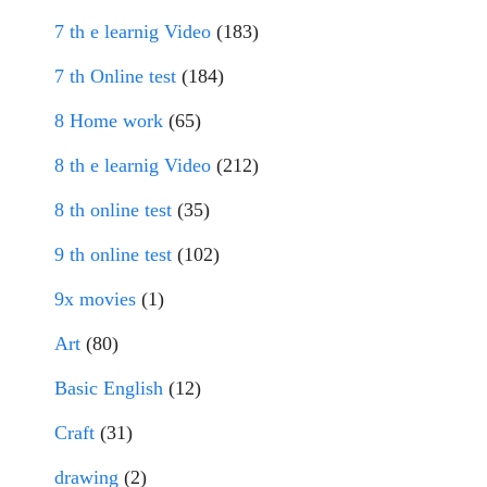
7 th e learnig Video
(183)
7 th Online test
(184)
8 Home work
(65)
8 th e learnig Video
(212)
8 th online test
(35)
9 th online test
(102)
9x movies
(1)
Art
(80)
Basic English
(12)
Craft
(31)
drawing
(2)