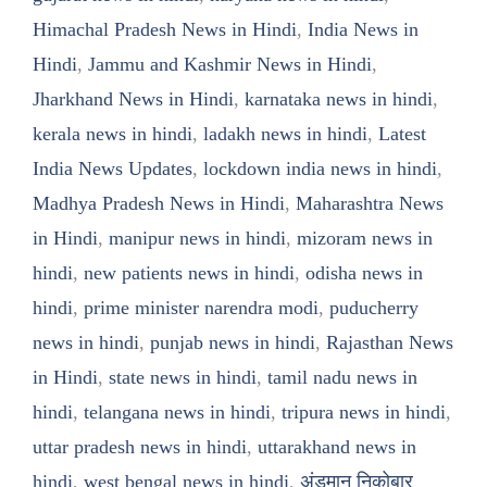
Himachal Pradesh News in Hindi
,
India News in
Hindi
,
Jammu and Kashmir News in Hindi
,
Jharkhand News in Hindi
,
karnataka news in hindi
,
kerala news in hindi
,
ladakh news in hindi
,
Latest
India News Updates
,
lockdown india news in hindi
,
Madhya Pradesh News in Hindi
,
Maharashtra News
in Hindi
,
manipur news in hindi
,
mizoram news in
hindi
,
new patients news in hindi
,
odisha news in
hindi
,
prime minister narendra modi
,
puducherry
news in hindi
,
punjab news in hindi
,
Rajasthan News
in Hindi
,
state news in hindi
,
tamil nadu news in
hindi
,
telangana news in hindi
,
tripura news in hindi
,
uttar pradesh news in hindi
,
uttarakhand news in
hindi
,
west bengal news in hindi
,
अंडमान निकोबार