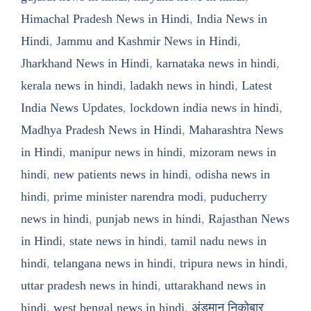
Himachal Pradesh News in Hindi
,
India News in
Hindi
,
Jammu and Kashmir News in Hindi
,
Jharkhand News in Hindi
,
karnataka news in hindi
,
kerala news in hindi
,
ladakh news in hindi
,
Latest
India News Updates
,
lockdown india news in hindi
,
Madhya Pradesh News in Hindi
,
Maharashtra News
in Hindi
,
manipur news in hindi
,
mizoram news in
hindi
,
new patients news in hindi
,
odisha news in
hindi
,
prime minister narendra modi
,
puducherry
news in hindi
,
punjab news in hindi
,
Rajasthan News
in Hindi
,
state news in hindi
,
tamil nadu news in
hindi
,
telangana news in hindi
,
tripura news in hindi
,
uttar pradesh news in hindi
,
uttarakhand news in
hindi
,
west bengal news in hindi
,
अंडमान निकोबार