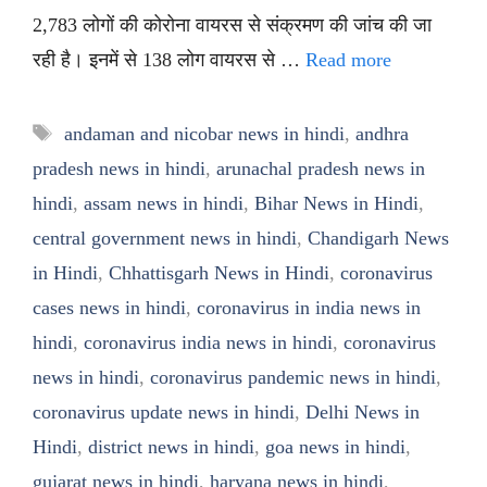
2,783 लोगों की कोरोना वायरस से संक्रमण की जांच की जा
रही है। इनमें से 138 लोग वायरस से …
Read more
Tags
andaman and nicobar news in hindi
,
andhra
pradesh news in hindi
,
arunachal pradesh news in
hindi
,
assam news in hindi
,
Bihar News in Hindi
,
central government news in hindi
,
Chandigarh News
in Hindi
,
Chhattisgarh News in Hindi
,
coronavirus
cases news in hindi
,
coronavirus in india news in
hindi
,
coronavirus india news in hindi
,
coronavirus
news in hindi
,
coronavirus pandemic news in hindi
,
coronavirus update news in hindi
,
Delhi News in
Hindi
,
district news in hindi
,
goa news in hindi
,
gujarat news in hindi
,
haryana news in hindi
,