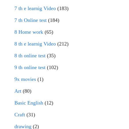
7 th e learnig Video
(183)
7 th Online test
(184)
8 Home work
(65)
8 th e learnig Video
(212)
8 th online test
(35)
9 th online test
(102)
9x movies
(1)
Art
(80)
Basic English
(12)
Craft
(31)
drawing
(2)