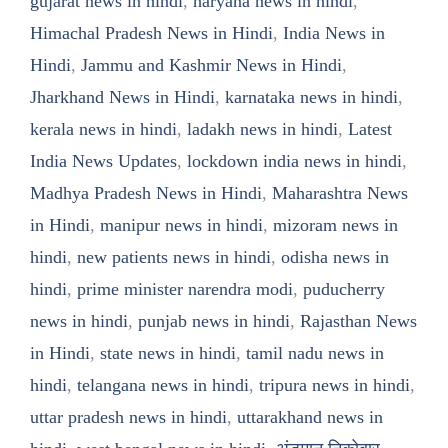
gujarat news in hindi
,
haryana news in hindi
,
Himachal Pradesh News in Hindi
,
India News in
Hindi
,
Jammu and Kashmir News in Hindi
,
Jharkhand News in Hindi
,
karnataka news in hindi
,
kerala news in hindi
,
ladakh news in hindi
,
Latest
India News Updates
,
lockdown india news in hindi
,
Madhya Pradesh News in Hindi
,
Maharashtra News
in Hindi
,
manipur news in hindi
,
mizoram news in
hindi
,
new patients news in hindi
,
odisha news in
hindi
,
prime minister narendra modi
,
puducherry
news in hindi
,
punjab news in hindi
,
Rajasthan News
in Hindi
,
state news in hindi
,
tamil nadu news in
hindi
,
telangana news in hindi
,
tripura news in hindi
,
uttar pradesh news in hindi
,
uttarakhand news in