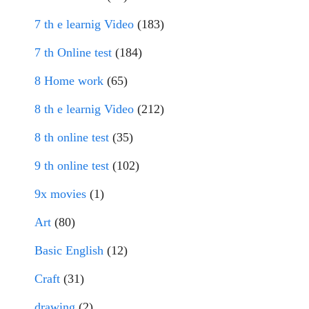
7 th e learnig Video
(183)
7 th Online test
(184)
8 Home work
(65)
8 th e learnig Video
(212)
8 th online test
(35)
9 th online test
(102)
9x movies
(1)
Art
(80)
Basic English
(12)
Craft
(31)
drawing
(2)