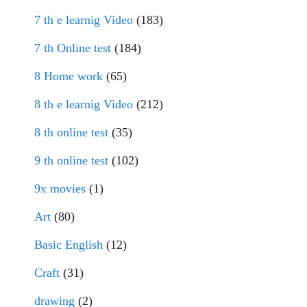
7 th e learnig Video
(183)
7 th Online test
(184)
8 Home work
(65)
8 th e learnig Video
(212)
8 th online test
(35)
9 th online test
(102)
9x movies
(1)
Art
(80)
Basic English
(12)
Craft
(31)
drawing
(2)