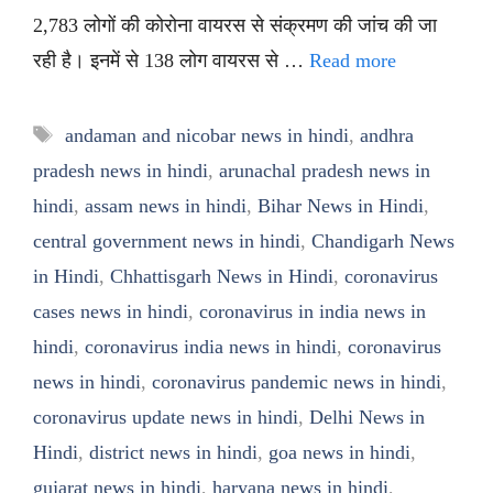
2,783 लोगों की कोरोना वायरस से संक्रमण की जांच की जा
रही है। इनमें से 138 लोग वायरस से …
Read more
Tags
andaman and nicobar news in hindi
,
andhra
pradesh news in hindi
,
arunachal pradesh news in
hindi
,
assam news in hindi
,
Bihar News in Hindi
,
central government news in hindi
,
Chandigarh News
in Hindi
,
Chhattisgarh News in Hindi
,
coronavirus
cases news in hindi
,
coronavirus in india news in
hindi
,
coronavirus india news in hindi
,
coronavirus
news in hindi
,
coronavirus pandemic news in hindi
,
coronavirus update news in hindi
,
Delhi News in
Hindi
,
district news in hindi
,
goa news in hindi
,
gujarat news in hindi
,
haryana news in hindi
,