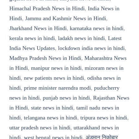
Himachal Pradesh News in Hindi
,
India News in
Hindi
,
Jammu and Kashmir News in Hindi
,
Jharkhand News in Hindi
,
karnataka news in hindi
,
kerala news in hindi
,
ladakh news in hindi
,
Latest
India News Updates
,
lockdown india news in hindi
,
Madhya Pradesh News in Hindi
,
Maharashtra News
in Hindi
,
manipur news in hindi
,
mizoram news in
hindi
,
new patients news in hindi
,
odisha news in
hindi
,
prime minister narendra modi
,
puducherry
news in hindi
,
punjab news in hindi
,
Rajasthan News
in Hindi
,
state news in hindi
,
tamil nadu news in
hindi
,
telangana news in hindi
,
tripura news in hindi
,
uttar pradesh news in hindi
,
uttarakhand news in
hindi
,
west bengal news in hindi
,
अंडमान निकोबार