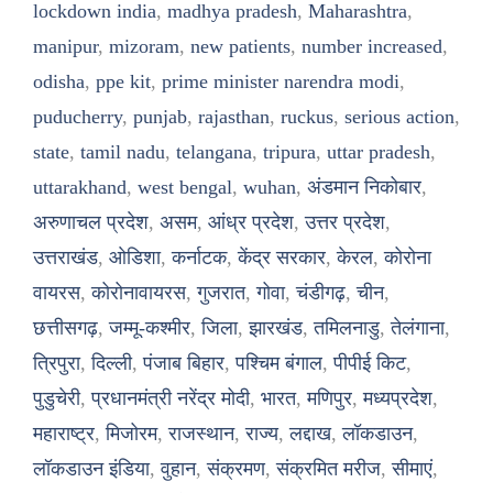
lockdown india
,
madhya pradesh
,
Maharashtra
,
manipur
,
mizoram
,
new patients
,
number increased
,
odisha
,
ppe kit
,
prime minister narendra modi
,
puducherry
,
punjab
,
rajasthan
,
ruckus
,
serious action
,
state
,
tamil nadu
,
telangana
,
tripura
,
uttar pradesh
,
uttarakhand
,
west bengal
,
wuhan
,
अंडमान निकोबार
,
अरुणाचल प्रदेश
,
असम
,
आंध्र प्रदेश
,
उत्तर प्रदेश
,
उत्तराखंड
,
ओडिशा
,
कर्नाटक
,
केंद्र सरकार
,
केरल
,
कोरोना
वायरस
,
कोरोनावायरस
,
गुजरात
,
गोवा
,
चंडीगढ़
,
चीन
,
छत्तीसगढ़
,
जम्मू-कश्मीर
,
जिला
,
झारखंड
,
तमिलनाडु
,
तेलंगाना
,
त्रिपुरा
,
दिल्ली
,
पंजाब बिहार
,
पश्चिम बंगाल
,
पीपीई किट
,
पुडुचेरी
,
प्रधानमंत्री नरेंद्र मोदी
,
भारत
,
मणिपुर
,
मध्यप्रदेश
,
महाराष्ट्र
,
मिजोरम
,
राजस्थान
,
राज्य
,
लद्दाख
,
लॉकडाउन
,
लॉकडाउन इंडिया
,
वुहान
,
संक्रमण
,
संक्रमित मरीज
,
सीमाएं
,