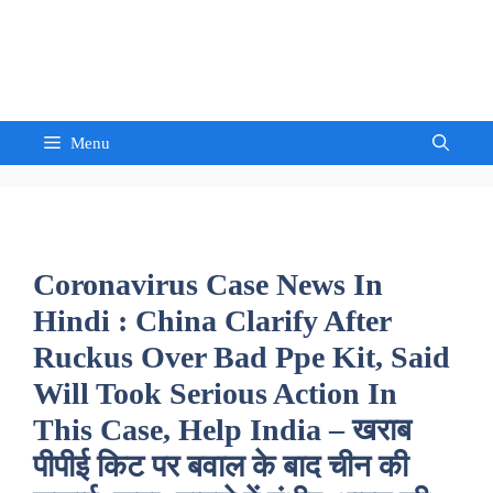
Skip
to
Sandeep Waghmore
content
Menu
Coronavirus Case News In
Hindi : China Clarify After
Ruckus Over Bad Ppe Kit, Said
Will Took Serious Action In
This Case, Help India – खराब
पीपीई किट पर बवाल के बाद चीन की