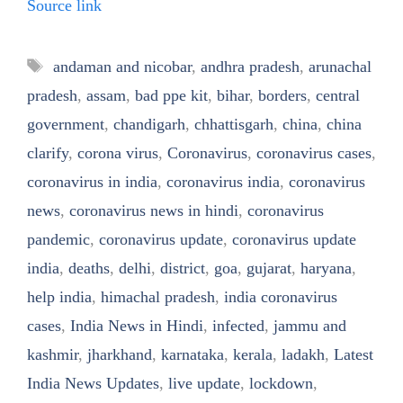
Source link
Tags
andaman and nicobar
,
andhra pradesh
,
arunachal
pradesh
,
assam
,
bad ppe kit
,
bihar
,
borders
,
central
government
,
chandigarh
,
chhattisgarh
,
china
,
china
clarify
,
corona virus
,
Coronavirus
,
coronavirus cases
,
coronavirus in india
,
coronavirus india
,
coronavirus
news
,
coronavirus news in hindi
,
coronavirus
pandemic
,
coronavirus update
,
coronavirus update
india
,
deaths
,
delhi
,
district
,
goa
,
gujarat
,
haryana
,
help india
,
himachal pradesh
,
india coronavirus
cases
,
India News in Hindi
,
infected
,
jammu and
kashmir
,
jharkhand
,
karnataka
,
kerala
,
ladakh
,
Latest
India News Updates
,
live update
,
lockdown
,