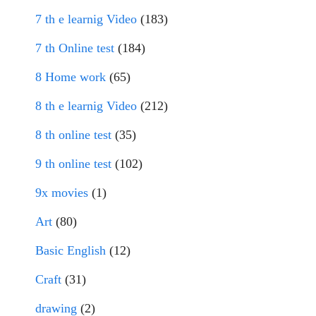
7 th e learnig Video
(183)
7 th Online test
(184)
8 Home work
(65)
8 th e learnig Video
(212)
8 th online test
(35)
9 th online test
(102)
9x movies
(1)
Art
(80)
Basic English
(12)
Craft
(31)
drawing
(2)