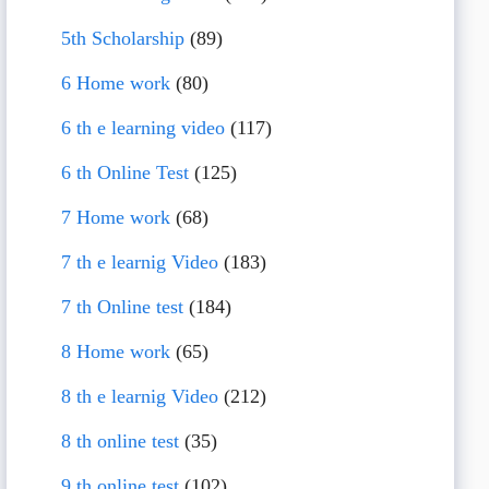
5th Scholarship
(89)
6 Home work
(80)
6 th e learning video
(117)
6 th Online Test
(125)
7 Home work
(68)
7 th e learnig Video
(183)
7 th Online test
(184)
8 Home work
(65)
8 th e learnig Video
(212)
8 th online test
(35)
9 th online test
(102)