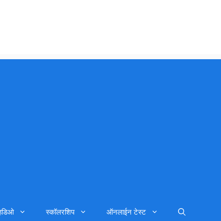
्हिडिओ
स्कॉलरशिप
ऑनलाईन टेस्ट