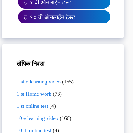
इ. ९ वी ऑनलाईन टेस्ट
इ. १० वी ऑनलाईन टेस्ट
टॉपिक निवडा
1 st e learning video
(155)
1 st Home work
(73)
1 st online test
(4)
10 e learning video
(166)
10 th online test
(4)