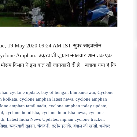
d Tue, 19 May 2020 09:24 AM IST सुपर साइक्लोन
ं Cyclone Amphan: चक्रवाती तूफान मंगलवार शाम तक एक
य मौसम विभाग ने इस बात की जानकारी दी है। बताया गया है कि
han cyclone update
,
bay of bengal
,
bhubaneswar
,
Cyclone
n kolkata
,
cyclone amphan latest news
,
cyclone amphan
lone amphan tamil nadu
,
cyclone amphan today update
,
al
,
cyclone in odisha
,
cyclone in odisha news
,
cyclone
ndi
,
Latest India News Updates
,
mphan cyclone tracker
,
डिशा
,
चक्रवाती तूफान
,
चेतावनी
,
तटीय इलाके
,
बंगाल की खाड़ी
,
भयंकर