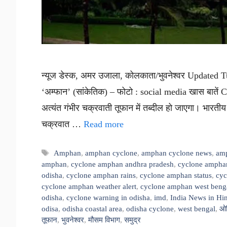
न्यूज डेस्क, अमर उजाला, कोलकाता/भुवनेश्वर Update
‘अम्फान’ (सांकेतिक) – फोटो : social media खास बाते
अत्यंत गंभीर चक्रवाती तूफान में तब्दील हो जाएगा। भारती
चक्रवात …
Read more
Tags
Amphan
,
amphan cyclone
,
amphan cyclone news
,
amp
amphan
,
cyclone amphan andhra pradesh
,
cyclone ampha
odisha
,
cyclone amphan rains
,
cyclone amphan status
,
cyc
cyclone amphan weather alert
,
cyclone amphan west beng
odisha
,
cyclone warning in odisha
,
imd
,
India News in Hi
odisa
,
odisha coastal area
,
odisha cyclone
,
west bengal
,
ओ
तूफान
,
भुवनेश्वर
,
मौसम विभाग
,
समुद्र