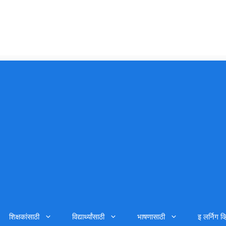
शिक्षकांसाठी
विद्यार्थ्यांसाठी
भाषणासाठी
इ लर्निग व